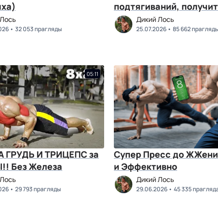
ыха)
подтягиваний, получит
 Лось
Дикий Лось
026
32 053 прагляды
25.07.2026
85 662 прагляд
05:11
 ГРУДЬ И ТРИЦЕПС за
Супер Пресс до ЖЖени
!! Без Железа
и Эффективно
 Лось
Дикий Лось
026
29 793 прагляды
29.06.2026
45 335 прагляд