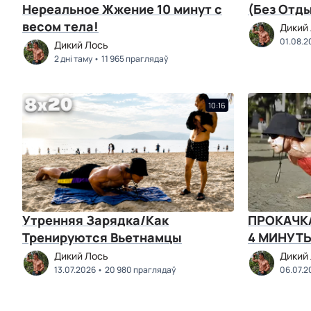
Нереальное Жжение 10 минут с
(Без Отд
весом тела!
Дикий
01.08.2
Дикий Лось
2 дні таму
11 965 праглядаў
10:16
Утренняя Зарядка/Как
ПРОКАЧКА
Тренируются Вьетнамцы
4 МИНУТЫ
Дикий Лось
Дикий
13.07.2026
20 980 праглядаў
06.07.2