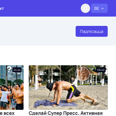
кт
BE
Падпісацца
24:24
08:40
е всех
Сделай Супер Пресс. Активная