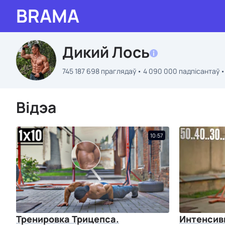
BRAMA
Дикий Лось
745 187 698 праглядаў
4 090 000 падпісантаў
Відэа
10:57
Тренировка Трицепса.
Интенсив