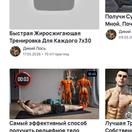
Получи Су
Мной, По
Дикий
Быстрая Жиросжигающая
09.05.
Тренировка Для Каждого 7х30
Дикий Лось
17.05.2026
70 411 прагляд
16:45
Самый эффективный способ
Лучшая Т
получить рельефное тело
Собствен