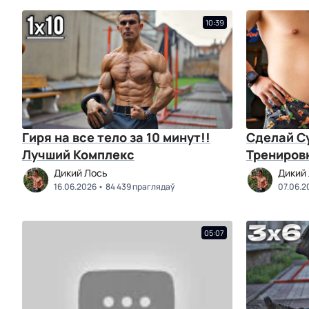
10:39
Гиря на все тело за 10 минут!!
Сделай С
Лучший Комплекс
Трениров
Дикий Лось
Дикий
16.06.2026
84 439 праглядаў
07.06.2
05:07