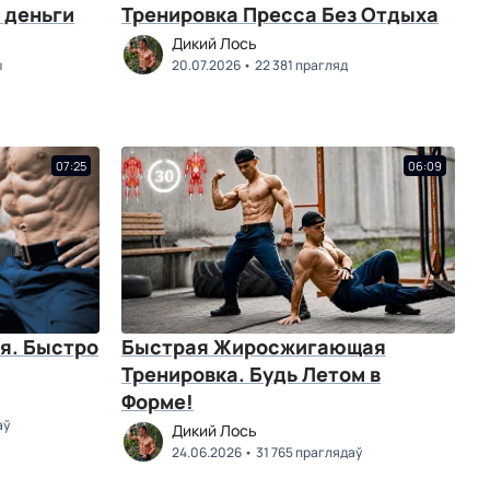
 деньги
Тренировка Пресса Без Отдыха
Дикий Лось
ы
20.07.2026
22 381 прагляд
07:25
06:09
я. Быстро
Быстрая Жиросжигающая
Тренировка. Будь Летом в
Форме!
аў
Дикий Лось
24.06.2026
31 765 праглядаў