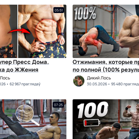
05:51
упер Пресс Дома.
Отжимания, которые 
ка до ЖЖения
по полной (100% резул
 Лось
Дикий Лось
026
62 967 праглядаў
30.05.2026
95 480 прагляд
07:25