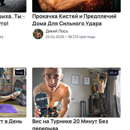
ыха. Ты -
Прокачка Кистей и Предплечий
то!
Дома Для Сильного Удара
Дикий Лось
аў
25.04.2026
98 272 прагляды
11:45
05:41
т в День
Вис на Турнике 20 Минут Без
перерыва