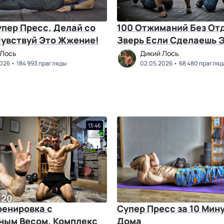
пер Пресс. Делай со
100 Отжиманий Без Отд
чувствуй Это Жжение!
Зверь Если Сделаешь Э
 Лось
Дикий Лось
2026
184 993 прагляды
02.05.2026
68 480 прагляд
13:46
ренировка с
Супер Пресс за 10 Мину
ным Весом. Комплекс
Дома