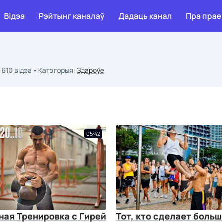
Відэа
Рэйтынг каналаў
Дадаць канал
Пра прае
610 відэа
Катэгорыя:
Здароўе
05:42
ная Тренировка с Гирей
Тот, кто сделает больш