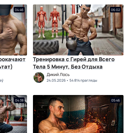
04:46
06:02
прокачают
Тренировка с Гирей для Всего
ьтат)
Тела 5 Минут, Без Отдыха
Дикий Лось
аў
24.05.2026
54 814 прагляды
04:38
05:46