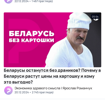
22.12.2024
1 467 праглядаў
05:54
Беларусы останутся без драников? Почему в
Беларуси растут цены на картошку и кому
это выгодно?
Экономика здравого смысла | Ярослав Романчук
20.12.2024
2 745 праглядаў