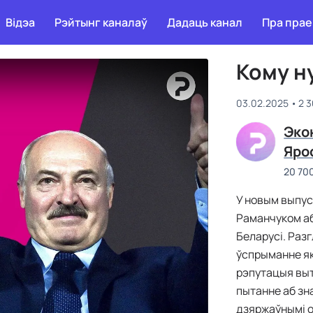
Відэа
Рэйтынг каналаў
Дадаць канал
Пра прае
Кому н
03.02.2025
2 
Эко
Яро
20 70
У новым выпус
Раманчуком аб
Беларусі. Раз
ўспрыманне яка
рэпутацыя выт
пытанне аб зн
дзяржаўнымі о