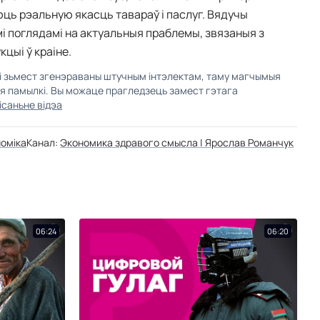
ь рэальную якасць тавараў і паслуг. Вядучы
мі поглядамі на актуальныя праблемы, звязаныя з
цыі ў краіне.
кі зьмест згенэраваны штучным інтэлектам, таму магчымыя
ыя памылкі. Вы можаце прагледзець замест гэтага
ісаньне відэа
оміка
Канал:
Экономика здравого смысла | Ярослав Романчук
06:24
06:20