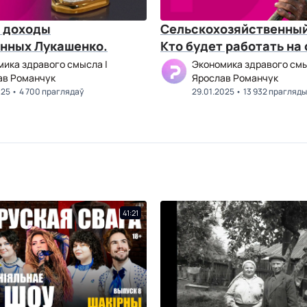
 доходы
Сельскохозяйственный
нных Лукашенко.
Кто будет работать на
ика здравого смысла |
Экономика здравого смы
ав Романчук
Ярослав Романчук
025
4 700 праглядаў
29.01.2025
13 932 прагляды
41:21