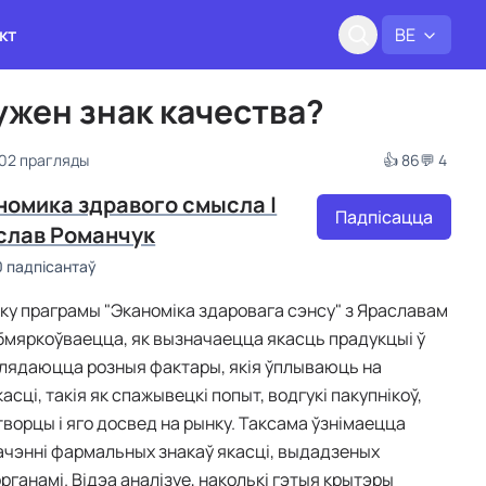
кт
BE
ужен знак качества?
302 прагляды
👍 86
💬 4
номика здравого смысла |
Падпісацца
слав Романчук
0 падпісантаў
ку праграмы "Эканоміка здаровага сэнсу" з Яраславам
мяркоўваецца, як вызначаецца якасць прадукцыі ў
глядаюцца розныя фактары, якія ўплываюць на
сці, такія як спажывецкі попыт, водгукі пакупнікоў,
ворцы і яго досвед на рынку. Таксама ўзнімаецца
ачэнні фармальных знакаў якасці, выдадзеных
рганамі. Відэа аналізуе, наколькі гэтыя крытэры