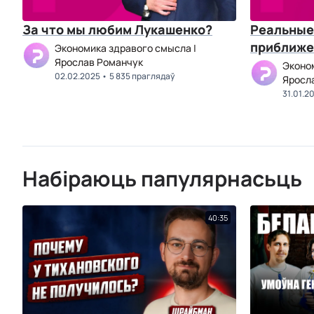
За что мы любим Лукашенко?
Реальные
приближе
Экономика здравого смысла |
Ярослав Романчук
Эконом
02.02.2025
5 835 праглядаў
Яросл
31.01.2
Набіраюць папулярнасьць
40:35