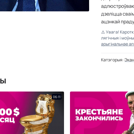
адлюстроўваюц
дзеліцца сваі
ацэнкай прадук
⚠️
Увага! Карот
лягічныя і моўн
арыгінальнае ап
Катэгорыя:
Экан
мы
06:11