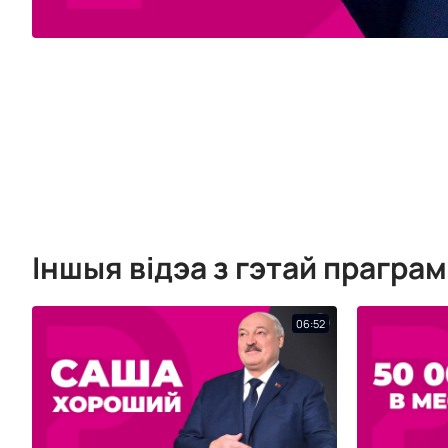
Іншыя відэа з гэтай прагра
06:52