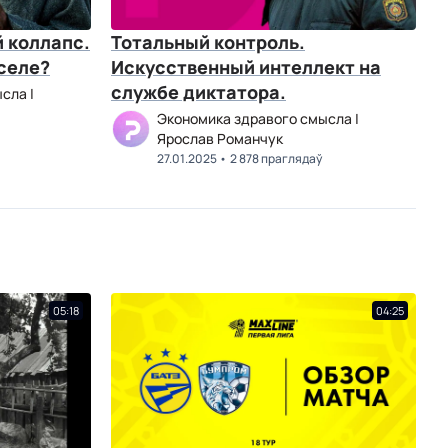
 коллапс.
Тотальный контроль.
 селе?
Искусственный интеллект на
службе диктатора.
сла |
Экономика здравого смысла |
Ярослав Романчук
27.01.2025
2 878 праглядаў
05:18
04:25