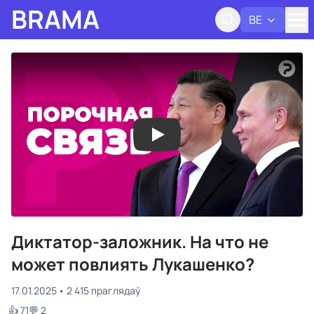
BRAMA
BE
Адк
Диктатор-заложник. На что не
может повлиять Лукашенко?
17.01.2025
2 415 праглядаў
👍 71
💬 2