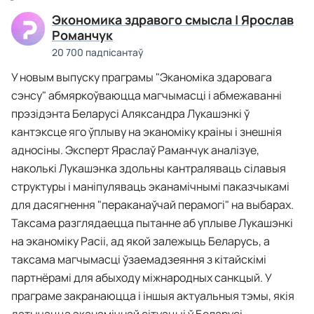
Экономика здравого смысла | Ярослав
Романчук
20 700 падпісантаў
У новым выпуску праграмы "Эканоміка здаровага
сэнсу" абмяркоўваюцца магчымасці і абмежаванні
прэзідэнта Беларусі Аляксандра Лукашэнкі ў
кантэксце яго ўплыву на эканоміку краіны і знешнія
адносіны. Эксперт Яраслаў Раманчук аналізуе,
наколькі Лукашэнка здольны кантраляваць сілавыя
структуры і маніпуляваць эканамічнымі паказчыкамі
для дасягнення "пераканаўчай перамогі" на выбарах.
Таксама разглядаецца пытанне аб уплыве Лукашэнкі
на эканоміку Расіі, ад якой залежыць Беларусь, а
таксама магчымасці ўзаемадзеяння з кітайскімі
партнёрамі для абыходу міжнародных санкцый. У
праграме закранаюцца і іншыя актуальныя тэмы, якія