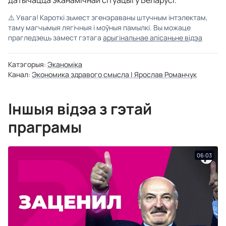
датычацца эканамічнай сітуацыі ў Беларусі.
⚠️
Увага! Кароткі зьмест згенэраваны штучным інтэлектам,
таму магчымыя лягічныя і моўныя памылкі. Вы можаце
прагледзець замест гэтага
арыгінальнае апісаньне відэа
Катэгорыя:
Эканоміка
Канал:
Экономика здравого смысла | Ярослав Романчук
Іншыя відэа з гэтай
праграмы
06:03