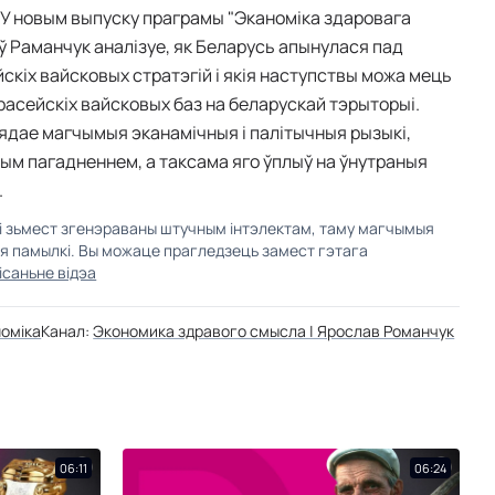
 У новым выпуску праграмы "Эканоміка здаровага
ў Раманчук аналізуе, як Беларусь апынулася пад
скіх вайсковых стратэгій і якія наступствы можа мець
асейскіх вайсковых баз на беларускай тэрыторыі.
ядае магчымыя эканамічныя і палітычныя рызыкі,
тым пагадненнем, а таксама яго ўплыў на ўнутраныя
.
кі зьмест згенэраваны штучным інтэлектам, таму магчымыя
ыя памылкі. Вы можаце прагледзець замест гэтага
ісаньне відэа
оміка
Канал:
Экономика здравого смысла | Ярослав Романчук
06:11
06:24