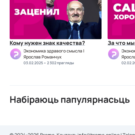
Кому нужен знак качества?
За что м
Экономика здравого смысла |
Эконом
Ярослав Романчук
Яросл
03.02.2025
2 302 прагляды
02.02.
Набіраюць папулярнасьць