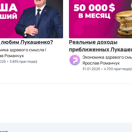
ы любим Лукашенко?
Реальные доходы
приближенных Лукаше
ика здравого смысла |
ав Романчук
Экономика здравого смы
2025
5 835 праглядаў
Ярослав Романчук
31.01.2025
4 700 праглядаў