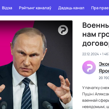
Відэа
Рэйтынг каналаў
Дадаць канал
Пра прае
Военны
нам гр
догово
22.12.2024
1 4
Эко
Яро
20 70
У пачатку снеж
Пуцін і Алякс
ваеннай сферы
невядомымі, ш