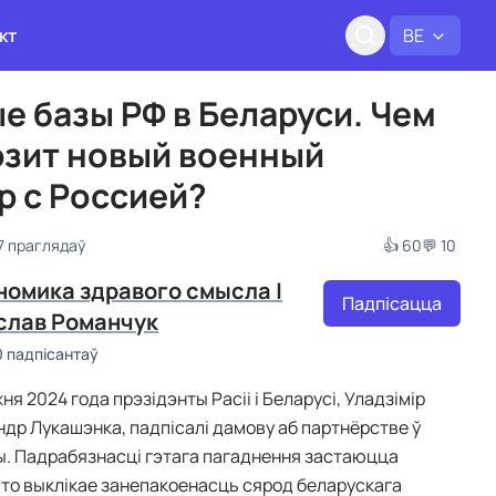
кт
BE
е базы РФ в Беларуси. Чем
озит новый военный
р с Россией?
67 праглядаў
👍 60
💬 10
номика здравого смысла |
Падпісацца
слав Романчук
0 падпісантаў
ня 2024 года прэзідэнты Расіі і Беларусі, Уладзімір
андр Лукашэнка, падпісалі дамову аб партнёрстве ў
. Падрабязнасці гэтага пагаднення застаюцца
то выклікае занепакоенасць сярод беларускага