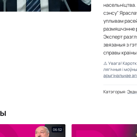
насельніцтва.
сэнсу" Ярасла
уплывам расей
размяшчэнне р
Эксперт разгл
звязаныя з гэ
справы краіны
⚠️
Увага! Карот
лягічныя і моўн
арыгінальнае ап
Катэгорыя:
Экан
мы
06:52