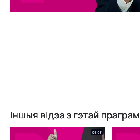
Іншыя відэа з гэтай прагра
06:03