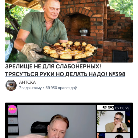
ЗРЕЛИЩЕ НЕ ДЛЯ СЛАБОНЕРНЫХ!
ТРЯСУТЬСЯ РУКИ НО ДЕЛАТЬ НАДО! №398
АНТОХА
7 гадзін таму
59 930 праглядаў
02:06:29