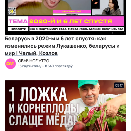
Беларусь в 2020-м и 6 лет спустя: как
изменились режим Лукашенко, беларусы и
мир | Чалый, Козлов
ОБЫЧНОЕ УТРО
15 гадзін таму
8 640 праглядаў
05:17