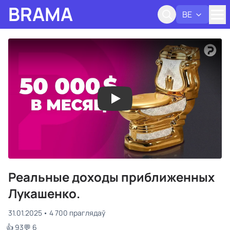
BRAMA
BE
Адк
Реальные доходы приближенных
Лукашенко.
31.01.2025
4 700 праглядаў
👍 93
💬 6