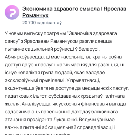
Экономика здравого смысла | Ярослав
Романчук
20 700 падпісантаў
У новым выпуску праграмы "Эканоміка здаровага
сэнсу" з Яраславам Раманчуком разглядаецца
пытанне сацыяльнай роўнасці ў Беларусі.
Абмяркоўваецца, ці мае насельніцтва краіны роўны
доступ да ўсіх паслуг і магчымасцяў для развіцця, ці
існуе невялікая група людзей, якая валодае
эксклюзіўнымі прывілеямі. У прыватнасці,
акцэнтуецца ўвага на доступе да медыцынскіх паслуг,
падатковых ільгот, субсідаваных крэдытаў і элітнага
жылля. Аналізуецца, як ускосныя фінансавыя выгады
садзейнічаюць павелічэнню даходаў бліжэйшага
атачэння прэзідэнта Лукашэнкі. Вядучы ўзнімае
важныя пытанні аб сацыяльнай справядлівасці і