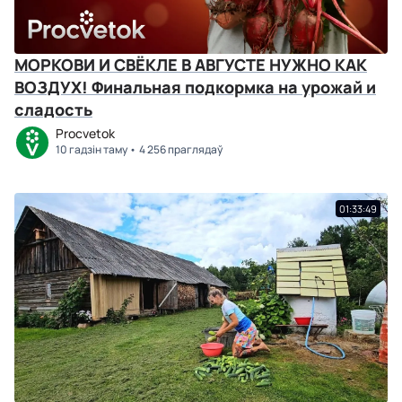
МОРКОВИ И СВЁКЛЕ В АВГУСТЕ НУЖНО КАК
ВОЗДУХ! Финальная подкормка на урожай и
сладость
Procvetok
10 гадзін таму
4 256 праглядаў
01:33:49