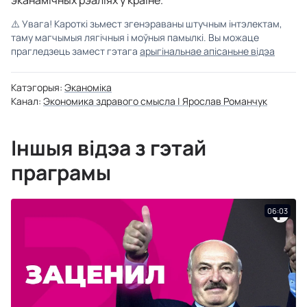
эканамічных рэаліях у краіне.
⚠️
Увага! Кароткі зьмест згенэраваны штучным інтэлектам,
таму магчымыя лягічныя і моўныя памылкі. Вы можаце
прагледзець замест гэтага
арыгінальнае апісаньне відэа
Катэгорыя:
Эканоміка
Канал:
Экономика здравого смысла | Ярослав Романчук
Іншыя відэа з гэтай
праграмы
06:03