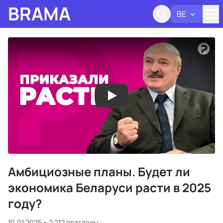
BRAMA
BE
Адк
Амбициозные планы. Будет ли
экономика Беларуси расти в 2025
году?
10.01.2025
2 212 прагляды