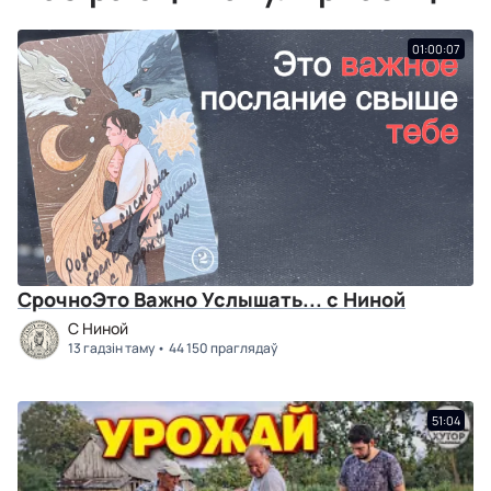
01:00:07
СрочноЭто Важно Услышать... с Ниной
C Ниной
13 гадзін таму
44 150 праглядаў
51:04