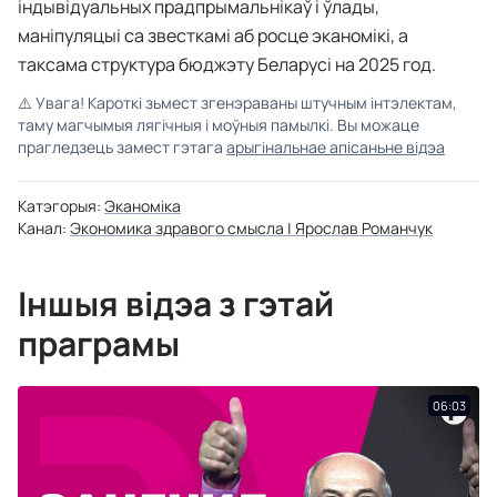
індывідуальных прадпрымальнікаў і ўлады,
маніпуляцыі са звесткамі аб росце эканомікі, а
таксама структура бюджэту Беларусі на 2025 год.
⚠️
Увага! Кароткі зьмест згенэраваны штучным інтэлектам,
таму магчымыя лягічныя і моўныя памылкі. Вы можаце
прагледзець замест гэтага
арыгінальнае апісаньне відэа
Катэгорыя:
Эканоміка
Канал:
Экономика здравого смысла | Ярослав Романчук
Іншыя відэа з гэтай
праграмы
06:03