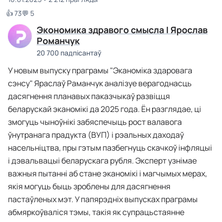
👍 73
💬 5
Экономика здравого смысла | Ярослав
Романчук
20 700 падпісантаў
У новым выпуску праграмы "Эканоміка здаровага
сэнсу" Яраслаў Раманчук аналізуе верагоднасць
дасягнення планавых паказчыкаў развіцця
беларускай эканомікі да 2025 года. Ён разглядае, ці
змогуць чыноўнікі забяспечыць рост валавога
ўнутранага прадукта (ВУП) і рэальных даходаў
насельніцтва, пры гэтым пазбегнуць скачкоў інфляцыі
і дэвальвацыі беларускага рубля. Эксперт узнімае
важныя пытанні аб стане эканомікі і магчымых мерах,
якія могуць быць зроблены для дасягнення
пастаўленых мэт. У папярэдніх выпусках праграмы
абмяркоўваліся тэмы, такія як супрацьстаянне