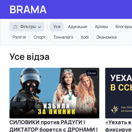
BRAMA
Фільтры
Усе
Адукацыя
Архівы
Блогеры
Рэлігія
Спорт
Тэхналёгіі
Хобі
Эканоміка
Усе відэа
04:44
СИЛОВИКИ против РАДУГИ |
«Уехать в
ДИКТАТОР борется с ДРОНАМИ |
фиксируе