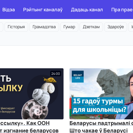
Відэа
Рэйтынг каналаў
Дадаць канал
Пра прае
Гісторыя
Грамадзтва
Гумар
Дзеткам
Здароўе
24:00
 ссылку». Как ООН
Беларусы падтрымалі с
т изгнание беларусов
Што чакае ў Беларусі