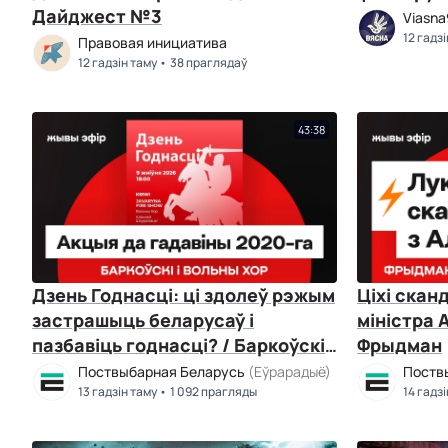
Дайджест №3
Viasn
12 гадз
Правовая инициатива
12 гадзін таму
38 праглядаў
43:38
Дзень Годнасці: ці здолеў рэжым
Ціхі скан
застрашыць беларусаў і
міністра 
пазбавіць годнасці? / Баркоўскі і
Фрыдман
Вольны хор
Поствыбарная Беларусь
(Еўрарадыё)
Поств
13 гадзін таму
1 092 прагляды
14 гадз