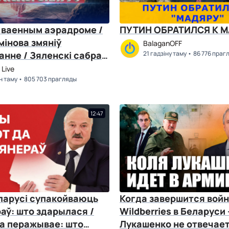
 ваенным аэрадроме /
ПУТИН ОБРАТИЛСЯ К 
мінова змяніў
BalaganOFF
нне / Зяленскі сабраў
21 гадзіну таму
86 776 праг
аў
Live
ін таму
805 703 прагляды
12:47
ларусі супакойваюць
Когда завершится вой
аў: што здарылася /
Wildberries в Беларуси 
а перажывае: што
Лукашенко не отвечает