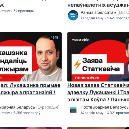
непаўналетніх асуджа
a96
ін таму
32 прагляды
паводле арт. 328. Белс
Раніца з Белсатам
(БЕЛС
13 гадзін таму
2 145 прагля
48:19
дал: Лукашэнка прымае
Новая заява Статкевіч
Алжыра з прэтэнзіяй /
здзелку Лукашэнкі і Тр
з візітам Коўла / Пяньк
ыбарная Беларусь
(Еўрарадыё)
Поствыбарная Беларус
ін таму
6 256 праглядаў
14 гадзін таму
4 021 прагля