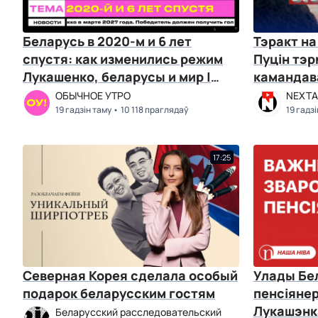
Беларусь в 2020-м и 6 лет
Тэракт на
спустя: как изменились режим
Пуцін тэр
Лукашенко, беларусы и мир |
камандава
Чалый, Козлов
вайскоўц
ОБЫЧНОЕ УТРО
NEXTA 
19 гадзін таму
10 118 праглядаў
19 гадз
17:25
Северная Корея сделала особый
Улады Бе
подарок беларусским гостям
пенсіянер
Лукашэнк
Беларусский расследовательский