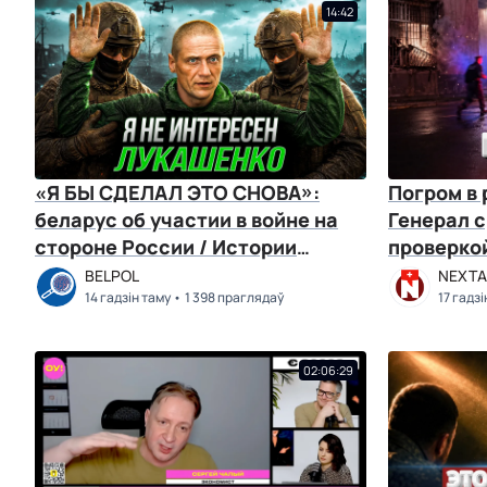
14:42
«Я БЫ СДЕЛАЛ ЭТО СНОВА»:
Погром в
беларус об участии в войне на
Генерал с
стороне России / Истории
проверко
оккупантов / BELPOL
полях / 
BELPOL
NEXTA 
14 гадзін таму
1 398 праглядаў
17 гадзі
02:06:29