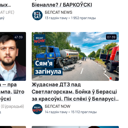
ных
Біеналле? / БАРКОЎСКІ
ат
АТ LIFE)
БЕЛСАТ NEWS
даў
13 гадзін таму
1 952 прагляды
47:39
07:39
а — пра
Жудаснае ДТЗ пад
ампа. Што
Светлагорскам. Бойка ў Берасці
оўскі
за красоўкі. Пік спёкі ў Беларусі.
Навіны
ь
(Еўрарадыё)
БЕЛСАТ NOW
д
14 гадзін таму
15 112 прагляды