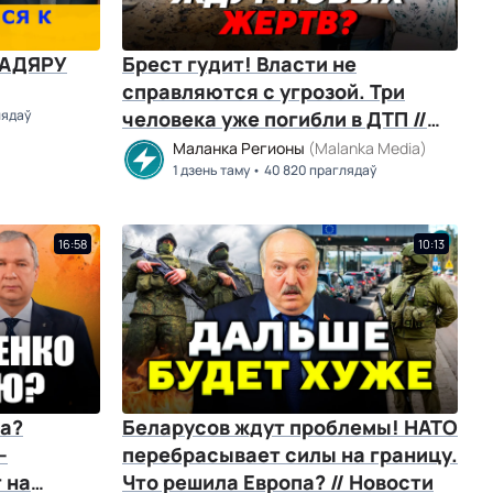
МАДЯРУ
Брест гудит! Власти не
справляются с угрозой. Три
лядаў
человека уже погибли в ДТП //
Новости
Маланка Регионы
(Malanka Media)
1 дзень таму
40 820 праглядаў
16:58
10:13
на?
Беларусов ждут проблемы! НАТО
–
перебрасывает силы на границу.
 на
Что решила Европа? // Новости