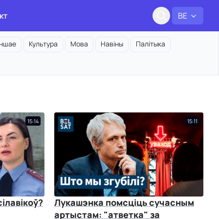
кт
BE
Іншае
Культура
Мова
Навіны
Палітыка
15:14
15:11
ілавікоў?
Лукашэнка помсціць сучасным
артыстам: "атветка" за