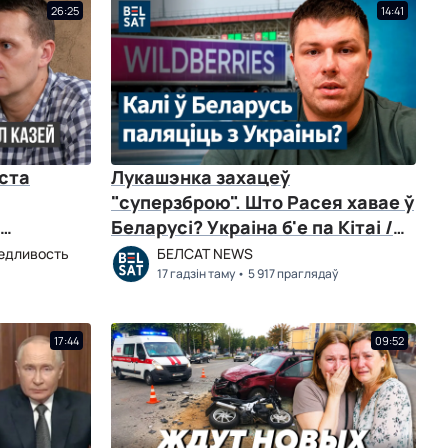
26:25
14:41
оста
Лукашэнка захацеў
"суперзброю". Што Расея хавае ў
Беларусі? Украіна б'е па Кітаі /
Кірыл
ЖЫГАР
ведливость
БЕЛСАТ NEWS
17 гадзін таму
5 917 праглядаў
17:44
09:52