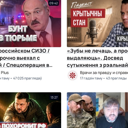
09:42
 российском СИЗО /
«Зубы не лечаць, а пр
рочно выехал с
выдаляюць». Досвед
й / Спецоперация в
сутыкнення з рэальнай
BYстро.NEWS
медыцынай у калоніі | 
Plus
Врачи за правду и спра
н таму
47 025 праглядаў
Казей
17 гадзін таму
43 прагляды
13:27