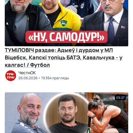
ТУМІЛОВІЧ раздае: Адыеў і дурдом у МЛ
Віцебск, Капскі топіць БАТЭ, Кавальчука - у
калгас! / Футбол
ЧестнОК
26.06.2026
19 364 прагляды
09:27