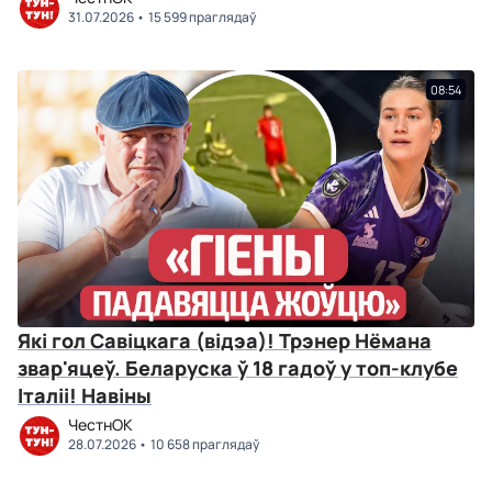
31.07.2026
15 599 праглядаў
08:54
Які гол Савіцкага (відэа)! Трэнер Нёмана
звар'яцеў. Беларуска ў 18 гадоў у топ-клубе
Італіі! Навіны
ЧестнОК
28.07.2026
10 658 праглядаў