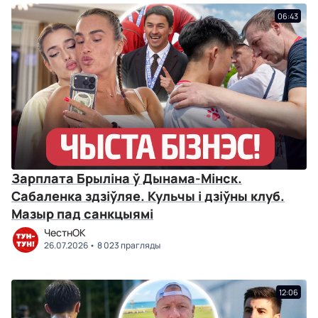
06:43
Зарплата Брыліна ў Дынама-Мінск.
Сабаленка здзіўляе. Кульчы і дзіўны клуб.
Мазыр пад санкцыямі
ЧестнОК
26.07.2026
8 023 прагляды
12:06