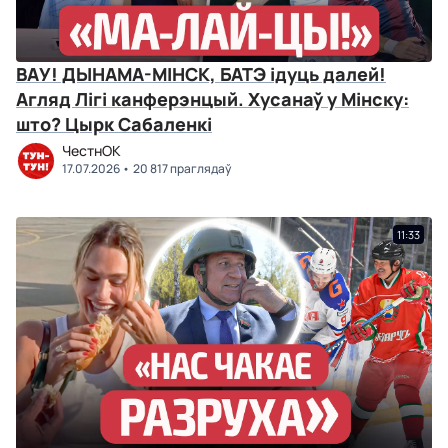
ВАУ! ДЫНАМА-МІНСК, БАТЭ ідуць далей!
Агляд Лігі канферэнцый. Хусанаў у Мінску:
што? Цырк Сабаленкі
ЧестнОК
17.07.2026
20 817 праглядаў
11:33