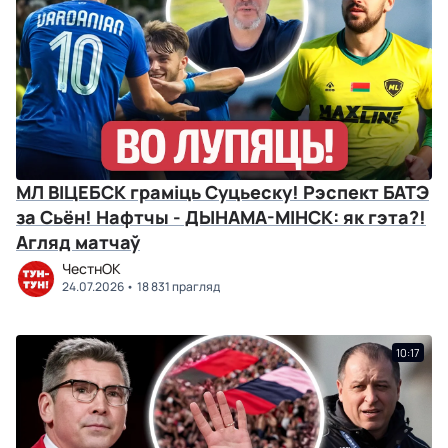
МЛ ВІЦЕБСК граміць Суцьеску! Рэспект БАТЭ
за Сьён! Нафтчы - ДЫНАМА-МІНСК: як гэта?!
Агляд матчаў
ЧестнОК
24.07.2026
18 831 прагляд
10:17