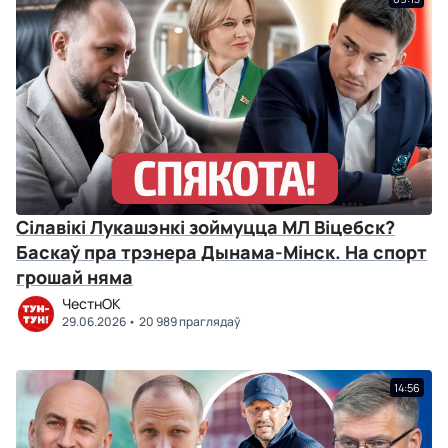
Сілавікі Лукашэнкі зоймуцца МЛ Віцебск?
Баскаў пра трэнера Дынама-Мінск. На спорт
грошай няма
ЧестнОК
29.06.2026
20 989 праглядаў
14:56