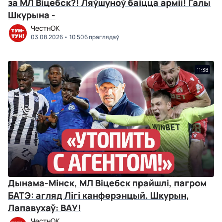
за МЛ Віцебск?! Ляўшуноў баіцца арміі! Галы
Шкурына -
ЧестнОК
03.08.2026
10 506 праглядаў
11:38
Дынама-Мінск, МЛ Віцебск прайшлі, пагром
БАТЭ: агляд Лігі канферэнцый. Шкурын,
Лапавухаў: ВАУ!
ЧестнОК