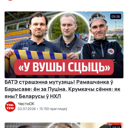
09:26
БАТЭ страшэнна мутузяць! Рамашчанка ў
Барысаве: ён за Пуціна. Крумкачы сёння: як
яны? Беларусы ў НХЛ
ЧестнОК
02.07.2026
15 130 праглядаў
09:13