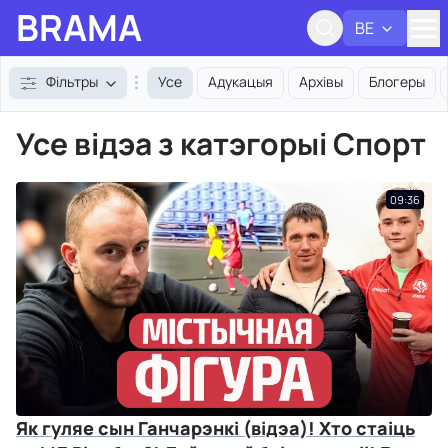
BRAMA
BE
Адк
Фільтры
Усе
Адукацыя
Архівы
Блогеры
Усе відэа з катэгорыі Спорт
09:36
Як гуляе сын Ганчарэнкі (відэа)! Хто стаіць