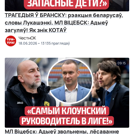
ТРАГЕДЫЯ Ў БРАНСКУ: рэакцыя беларусаў,
словы Лукашэнкі. МЛ ВІЦЕБСК: Адыеў
загуляў! Як знік КОТАЎ
ЧестнОК
18.06.2026
13 135 праглядаў
09:15
МЛ Віцебск: Адыеў звольнены, лёсаванне