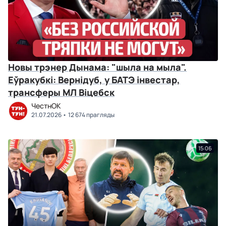
Новы трэнер Дынама: "шыла на мыла".
Еўракубкі: Вернідуб, у БАТЭ інвестар,
трансферы МЛ Віцебск
ЧестнОК
21.07.2026
12 674 прагляды
15:06