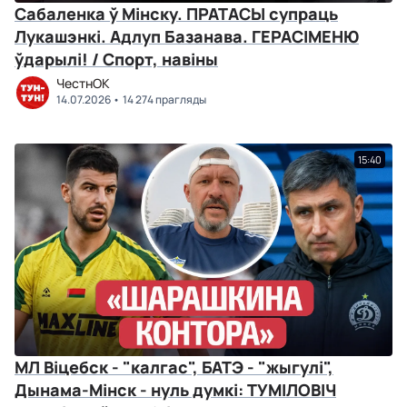
Сабаленка ў Мінску. ПРАТАСЫ супраць
Лукашэнкі. Адлуп Базанава. ГЕРАСІМЕНЮ
ўдарылі! / Спорт, навіны
ЧестнОК
14.07.2026
14 274 прагляды
15:40
МЛ Віцебск - "калгас", БАТЭ - "жыгулі",
Дынама-Мінск - нуль думкі: ТУМІЛОВІЧ