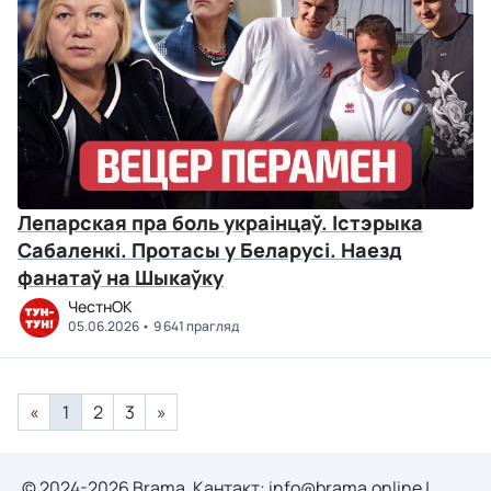
Лепарская пра боль украінцаў. Істэрыка
Сабаленкі. Протасы у Беларусі. Наезд
фанатаў на Шыкаўку
ЧестнОК
05.06.2026
9 641 прагляд
«
1
2
3
»
© 2024-2026 Brama. Кантакт:
info@brama.online
|