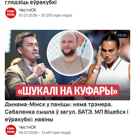
глядзіць еўракубкі
ЧестнОК
10.07.2026
30 200 праглядаў
09:20
Дынама-Мінск у паніцы: няма трэнера.
Сабаленка сышла ў загул. БАТЭ, МЛ Віцебск і
еўракубкі: навіны
ЧестнОК
06.07.2026
14 467 праглядаў