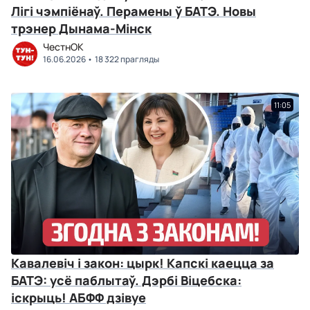
Лігі чэмпіёнаў. Перамены ў БАТЭ. Новы
трэнер Дынама-Мінск
ЧестнОК
16.06.2026
18 322 прагляды
11:05
Кавалевіч і закон: цырк! Капскі каецца за
БАТЭ: усё паблытаў. Дэрбі Віцебска:
іскрыць! АБФФ дзівуе