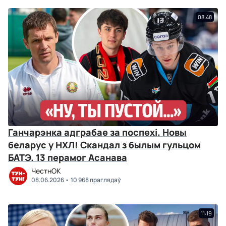
08:48
Ганчарэнка адграбае за поспехі. Новы
беларус у НХЛ! Скандал з былым гульцом
БАТЭ. 13 перамог Асанава
ЧестнОК
08.06.2026
10 968 праглядаў
11:19