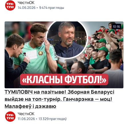
ЧестнОК
14.06.2026
9 474 прагляды
10:16
ТУМІЛОВІЧ на пазітыве! Зборная Беларусі
выйдзе на топ-турнір. Ганчарэнка — моц!
Малафееў і дэжавю
ЧестнОК
11.06.2026
13 329 праглядаў