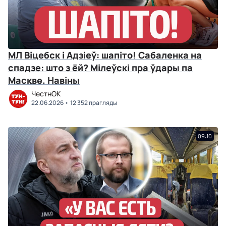
МЛ Віцебск і Адзіеў: шапіто! Сабаленка на
спадзе: што з ёй? Мілеўскі пра ўдары па
Маскве. Навіны
ЧестнОК
22.06.2026
12 352 прагляды
09:10