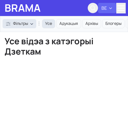
BRAMA
BE
Адк
Фільтры
Усе
Адукацыя
Архівы
Блогеры
Усе відэа з катэгорыі
Дзеткам