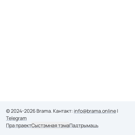
© 2024-2026 Brama. Кантакт:
info@brama.online
|
Telegram
Пра праект
Сыстэмная тэма
Падтрымаць