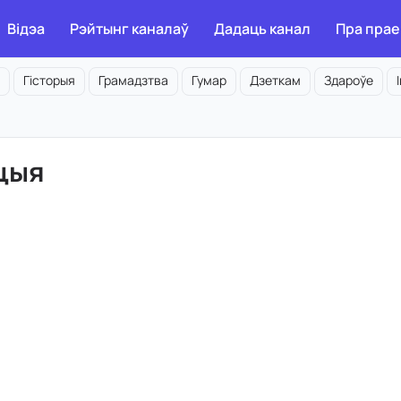
Відэа
Рэйтынг каналаў
Дадаць канал
Пра прае
Гісторыя
Грамадзтва
Гумар
Дзеткам
Здароўе
ацыя