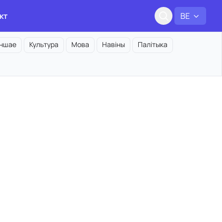
кт
BE
Іншае
Культура
Мова
Навіны
Палітыка