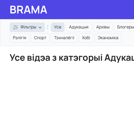
BRAMA
Фільтры
Усе
Адукацыя
Архівы
Блогеры
Рэлігія
Спорт
Тэхналёгіі
Хобі
Эканоміка
Усе відэа з катэгорыі Адук