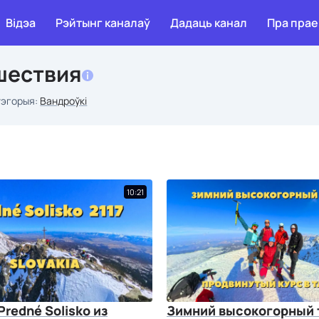
Відэа
Рэйтынг каналаў
Дадаць канал
Пра прае
ешествия
тэгорыя:
Вандроўкі
10:21
Predné Solisko из
Зимний высокогорный т