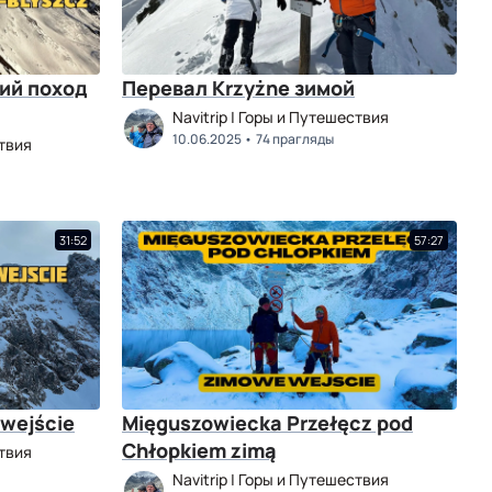
ий поход
Перевал Krzyżne зимой
Navitrip | Горы и Путешествия
10.06.2025
74 прагляды
ствия
31:52
57:27
 wejście
Mięguszowiecka Przełęcz pod
Chłopkiem zimą
ствия
Navitrip | Горы и Путешествия