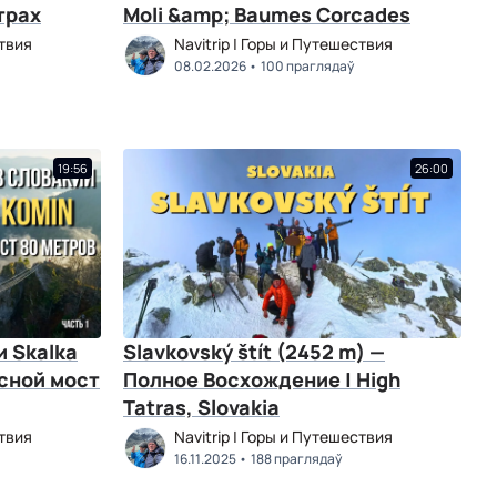
трах
Moli &amp; Baumes Corcades
ствия
Navitrip | Горы и Путешествия
08.02.2026
100 праглядаў
19:56
26:00
и Skalka
Slavkovský štít (2452 m) —
есной мост
Полное Восхождение | High
Tatras, Slovakia
ствия
Navitrip | Горы и Путешествия
16.11.2025
188 праглядаў