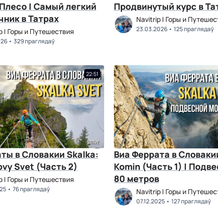
Плесо | Самый легкий
Продвинутый курс в Та
ник в Татрах
Navitrip | Горы и Путеше
23.03.2026
125 праглядаў
ip | Горы и Путешествия
026
329 праглядаў
22:51
ты в Словакии Skalka:
Виа Феррата в Словаки
ovy Svet (Часть 2)
Komin (Часть 1) | Подв
80 метров
ip | Горы и Путешествия
025
76 праглядаў
Navitrip | Горы и Путеше
07.12.2025
127 праглядаў