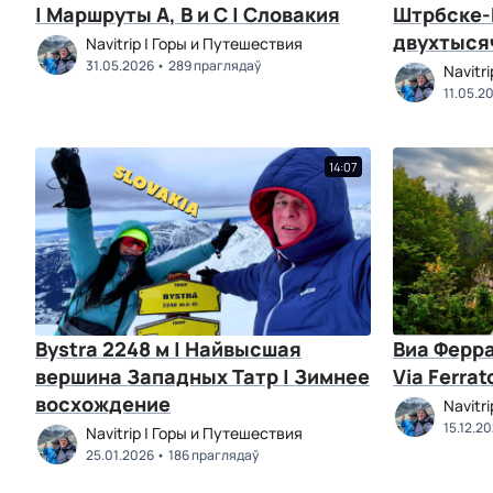
| Маршруты A, B и C | Словакия
Штрбске-
двухтысяч
Navitrip | Горы и Путешествия
31.05.2026
289 праглядаў
Navitr
11.05.2
14:07
Bystra 2248 м | Найвысшая
Виа Ферра
вершина Западных Татр | Зимнее
Via Ferrat
восхождение
Navitr
15.12.2
Navitrip | Горы и Путешествия
25.01.2026
186 праглядаў