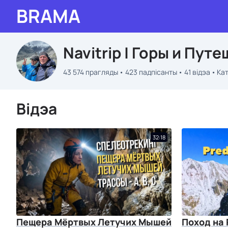
BRAMA
Navitrip | Горы и Пут
43 574 прагляды
423 падпісанты
41 відэа
Ка
Відэа
32:18
Пещера Мёртвых Летучих Мышей
Поход на 