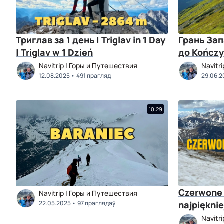
Триглав за 1 день | Triglav in 1 Day
Грань Зап
| Triglav w 1 Dzień
до Kończy
Navitrip | Горы и Путешествия
Navitr
12.08.2025
491 прагляд
29.06.2
10:29
Czerwone 
Navitrip | Горы и Путешествия
22.05.2025
97 праглядаў
najpięknie
Navitr