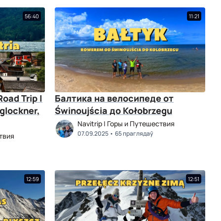
56:40
11:21
oad Trip |
Балтика на велосипеде от
sglockner,
Świnoujścia до Kołobrzegu
Navitrip | Горы и Путешествия
07.09.2025
65 праглядаў
ствия
12:59
12:51