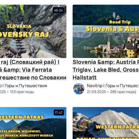
46:24
 raj (Словацкий рай) |
Slovenia &amp; Austria R
á &amp; Via Ferrata
Triglav, Lake Bled, Gros
утешествие по Словакии
Hallstatt
ip | Горы и Путешествия
Navitrip | Горы и Путеше
025
153 прагляды
21.09.2025
285 праглядаў
17:47