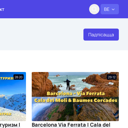
кт
BE
Падпісацца
28:20
29:12
уризм |
Barcelona Via Ferrata | Cala del