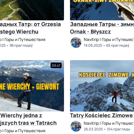
адных Татр: от Grzesia
Западные Татры - зимн
stego Wierchu
Ornak - Błyszcz
ip | Горы и Путешествия
Navitrip | Горы и Путеше
025
96 праглядаў
19.06.2025
65 праглядаў
09:47
Wierchy jedna z
Tatry Kościelec Zimowe
jszych tras w Tatrach
Navitrip | Горы и Путеше
26.03.2025
104 прагляды
ip | Горы и Путешествия