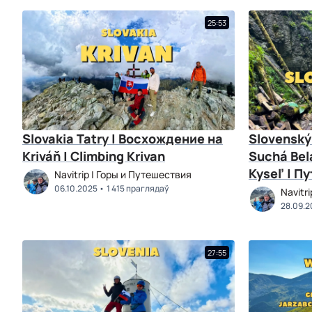
25:53
Slovakia Tatry | Восхождение на
Slovenský
Kriváň | Climbing Krivan
Suchá Bel
Kyseľ | П
Navitrip | Горы и Путешествия
06.10.2025
1 415 праглядаў
Navitr
28.09.2
27:55