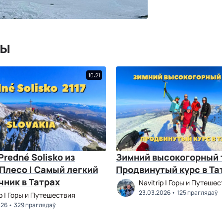
мы
10:21
Predné Solisko из
Зимний высокогорный т
Плесо | Самый легкий
Продвинутый курс в Та
ник в Татрах
Navitrip | Горы и Путеше
23.03.2026
125 праглядаў
ip | Горы и Путешествия
026
329 праглядаў