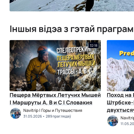
Іншыя відэа з гэтай прагра
32:18
Пещера Мёртвых Летучих Мышей
Поход на 
| Маршруты A, B и C | Словакия
Штрбске-
двухтысяч
Navitrip | Горы и Путешествия
31.05.2026
289 праглядаў
Navitr
11.05.2