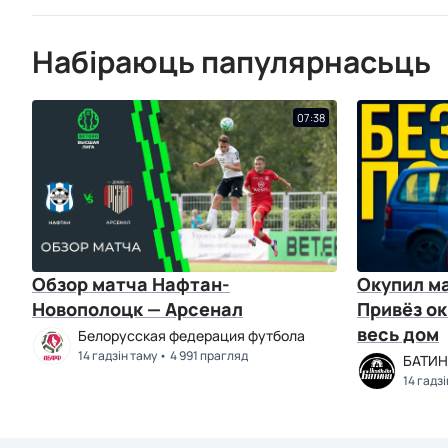
Набіраюць папулярнасьць
07:38
Обзор матча Нафтан-
Окупил ма
Новополоцк — Арсенал
Привёз ок
весь дом
Белорусская федерация футбола
14 гадзін таму
4 991 прагляд
БАТИН
14 гадз