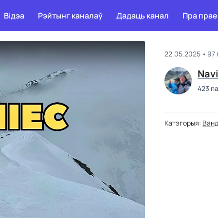
Відэа
Рэйтынг каналаў
Дадаць канал
Пра прае
22.05.2025
97
Navi
423 п
Катэгорыя:
Ванд