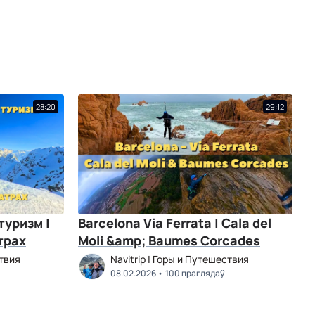
28:20
29:12
уризм |
Barcelona Via Ferrata | Cala del
трах
Moli &amp; Baumes Corcades
ствия
Navitrip | Горы и Путешествия
08.02.2026
100 праглядаў