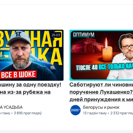
25:03
шину за одну поездку!
Саботируют ли чиновн
на из-за рубежа на
поручение Лукашенко?
дней принуждения к ми
Оптимум № 141
А УСАДЬБА
Белорусы и рынок
ін таму
3 895 праглядаў
13 гадзін таму
2 332 прагля