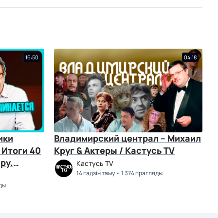
16:50
04:18
ики
Владимирский централ – Михаил
 Итоги 40
Круг & Актеры / Кастусь TV
ру.
Кастусь TV
14 гадзін таму
1 374 прагляды
ды