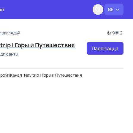
кт
BE
 праглядаў
👍 9
💬 2
trip | Горы и Путешествия
Падпісацца
адпісанты
роўкі
Канал:
Navitrip | Горы и Путешествия