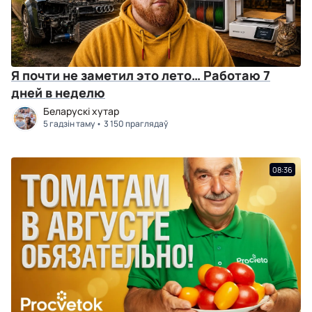
Я почти не заметил это лето… Работаю 7
дней в неделю
Беларускі хутар
5 гадзін таму
3 150 праглядаў
08:36