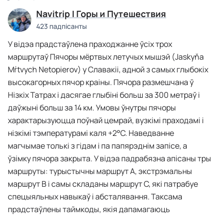
Navitrip | Горы и Путешествия
423 падпісанты
У відэа прадстаўлена праходжанне ўсіх трох
маршрутаў Пячоры мёртвых летучых мышэй (Jaskyňa
Mŕtvych Netopierov) у Славакіі, адной з самых глыбокіх
высокагорных пячор краіны. Пячора размешчана ў
Нізкіх Татрах і дасягае глыбіні больш за 300 метраў і
даўжыні больш за 14 км. Умовы ўнутры пячоры
характарызуюцца поўнай цемрай, вузкімі праходамі і
нізкімі тэмпературамі каля +2°C. Наведванне
магчымае толькі з гідам і па папярэднім запісе, а
ўзімку пячора закрыта. У відэа падрабязна апісаны тры
маршруты: турыстычны маршрут A, экстрэмальны
маршрут B і самы складаны маршрут C, які патрабуе
спецыяльных навыкаў і абсталявання. Таксама
прадстаўлены таймкоды, якія дапамагаюць