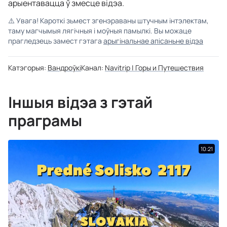
арыентавацца ў змесце відэа.
⚠️
Увага! Кароткі зьмест згенэраваны штучным інтэлектам,
таму магчымыя лягічныя і моўныя памылкі. Вы можаце
прагледзець замест гэтага
арыгінальнае апісаньне відэа
Катэгорыя:
Вандроўкі
Канал:
Navitrip | Горы и Путешествия
Іншыя відэа з гэтай
праграмы
10:21