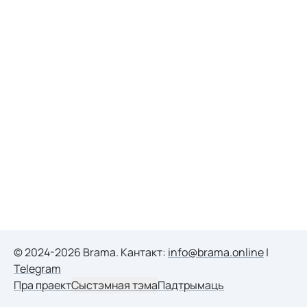
© 2024-2026 Brama. Кантакт:
info@brama.online
|
Telegram
Пра праект
Сыстэмная тэма
Падтрымаць