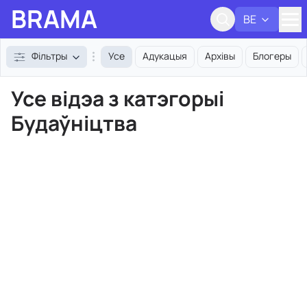
BRAMA
BE
Адк
Фільтры
Усе
Адукацыя
Архівы
Блогеры
Усе відэа з катэгорыі
Будаўніцтва