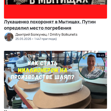
Лукашенко похоронят в Мытищах. Путин
определил место погребения
Дмитрий Болкунец / Dmitry Bolkunets
25.05.2026
1 447 праглядаў
19:49