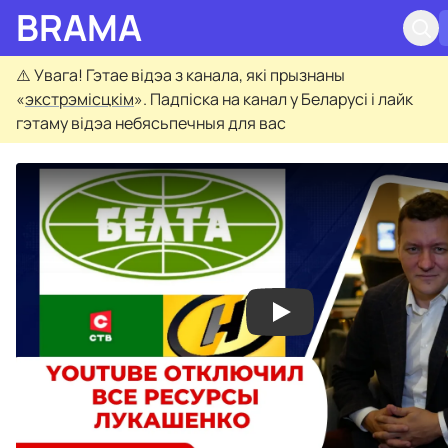
BRAMA
⚠️
Увага! Гэтае відэа з канала, які прызнаны
«
экстрэмісцкім
». Падпіска на канал у Беларусі і лайк
гэтаму відэа небясьпечныя для вас