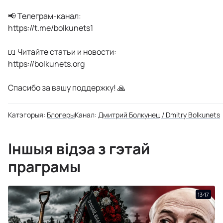
📢 Телеграм-канал:
https://t.me/bolkunets1
📖 Читайте статьи и новости:
https://bolkunets.org
Спасибо за вашу поддержку! 🙏
Катэгорыя:
Блогеры
Канал:
Дмитрий Болкунец / Dmitry Bolkunets
Іншыя відэа з гэтай
праграмы
13:17