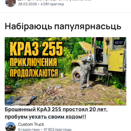
28.02.2026
4 081 прагляд
Набіраюць папулярнасьць
42:47
Брошенный КрАЗ 255 простоял 20 лет,
пробуем уехать своим ходом!!
Custom Truck
6 гадзін таму
97 902 прагляды