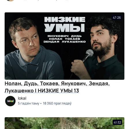
47:26
Нолан, Дудь, Токаев, Янукович, Зендая,
Лукашенко | НИЗКИЕ УМЫ 13
lokal
5 гадзін таму
18 360 праглядаў
41:32