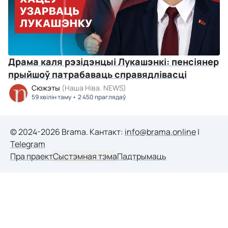
Драма каля рэзідэнцыі Лукашэнкі: пенсіянер
прыйшоў патрабаваць справядлівасці
Сюжэты
(Наша Ніва. NEWS)
59 хвілін таму
2 450 праглядаў
© 2024-2026 Brama. Кантакт:
info@brama.online
|
Telegram
Пра праект
Сыстэмная тэма
Падтрымаць