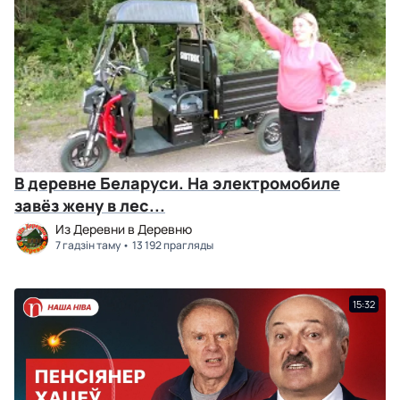
В деревне Беларуси. На электромобиле
завёз жену в лес...
Из Деревни в Деревню
7 гадзін таму
13 192 прагляды
15:32