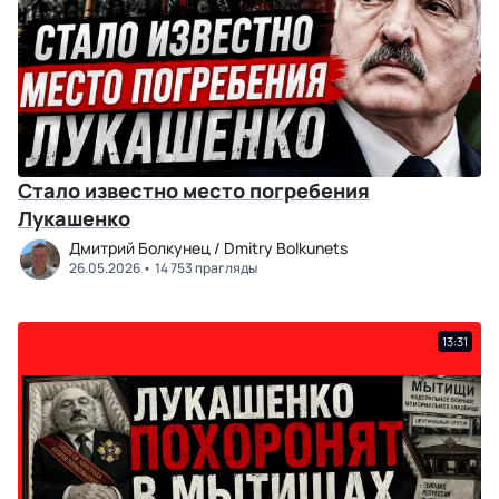
Стало известно место погребения
Лукашенко
Дмитрий Болкунец / Dmitry Bolkunets
26.05.2026
14 753 прагляды
13:31