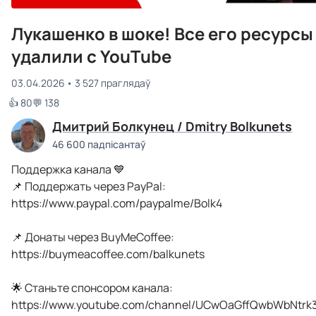
Лукашенко в шоке! Все его ресурсы
удалили с YouTube
03.04.2026
3 527 праглядаў
👍 80
💬 138
Дмитрий Болкунец / Dmitry Bolkunets
46 600 падпісантаў
Поддержка канала 💙
📌 Поддержать через PayPal:
https://www.paypal.com/paypalme/Bolk4
📌 Донаты через BuyMeCoffee:
https://buymeacoffee.com/balkunets
🌟 Станьте спонсором канала:
https://www.youtube.com/channel/UCwOaGffQwbWbNtrk