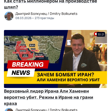
Как стать миллионером на производстве
шляп?
Дмитрий Болкунец / Dmitry Bolkunets
08.03.2026
273 прагляды
30:21
Верховный лидер Ирана Али Хаменеи
вероятно убит. Режим в Иране на грани
краха
Дмитрий Болкунец / Dmitry Bolkunets