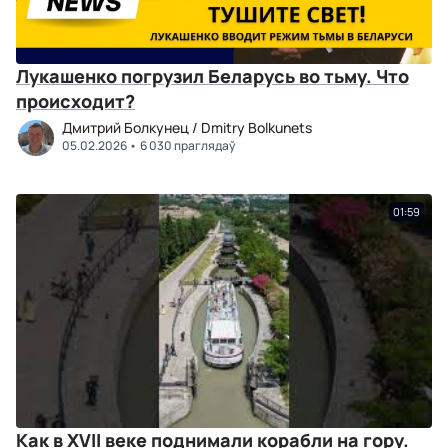
Лукашенко погрузил Беларусь во тьму. Что
происходит?
Дмитрий Болкунец / Dmitry Bolkunets
05.02.2026
6 030 праглядаў
01:59
Как в XVII веке поднимали корабли на гору.