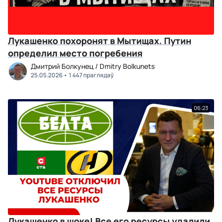
Лукашенко похоронят в Мытищах. Путин
определил место погребения
Дмитрий Болкунец / Dmitry Bolkunets
25.05.2026
1 447 праглядаў
06:23
Лукашенко в шоке! Все его ресурсы удалили