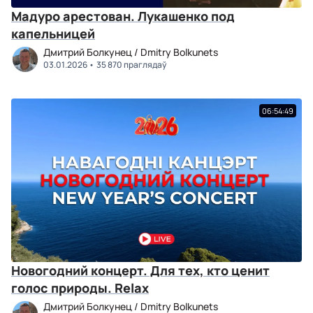
Мадуро арестован. Лукашенко под
капельницей
Дмитрий Болкунец / Dmitry Bolkunets
03.01.2026
35 870 праглядаў
06:54:49
Новогодний концерт. Для тех, кто ценит
голос природы. Relax
Дмитрий Болкунец / Dmitry Bolkunets