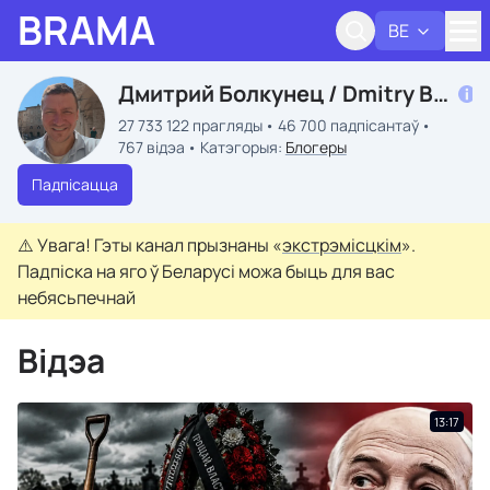
BRAMA
BE
Адк
Дмитрий Болкунец / Dmitry Bolkunets
27 733 122 прагляды
46 700 падпісантаў
767 відэа
Катэгорыя:
Блогеры
Падпісацца
⚠️
Увага! Гэты канал прызнаны «
экстрэмісцкім
».
Падпіска на яго ў Беларусі можа быць для вас
небясьпечнай
Відэа
13:17