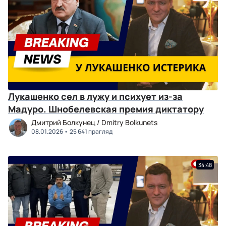
Лукашенко сел в лужу и психует из-за
Мадуро. Шнобелевская премия диктатору
Дмитрий Болкунец / Dmitry Bolkunets
08.01.2026
25 641 прагляд
34:48