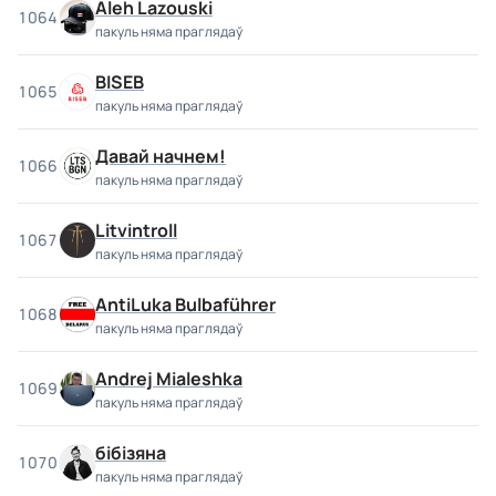
Aleh Lazouski
1064
пакуль няма праглядаў
BISEB
1065
пакуль няма праглядаў
Давай начнем!
1066
пакуль няма праглядаў
Litvintroll
1067
пакуль няма праглядаў
AntiLuka Bulbaführer
1068
пакуль няма праглядаў
Andrej Mialeshka
1069
пакуль няма праглядаў
бібізяна
1070
пакуль няма праглядаў