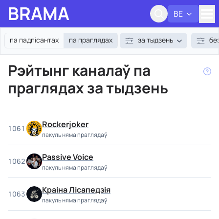
BRAMA
BE
Адк
па падпісантах
па праглядах
за тыдзень
бе
Рэйтынг каналаў па
праглядах за тыдзень
Rockerjoker
1061
пакуль няма праглядаў
Passive Voice
1062
пакуль няма праглядаў
Краіна Лісапедзія
1063
пакуль няма праглядаў