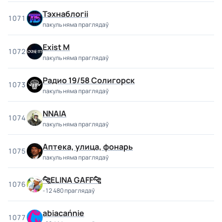
Тэхнаблогіі
1071
пакуль няма праглядаў
Exist M
1072
пакуль няма праглядаў
Радио 19/58 Солигорск
1073
пакуль няма праглядаў
NNAIA
1074
пакуль няма праглядаў
Аптека, улица, фонарь
1075
пакуль няма праглядаў
🐆ELINA GAFF🐆
1076
-12 480 праглядаў
abiacańnie
1077