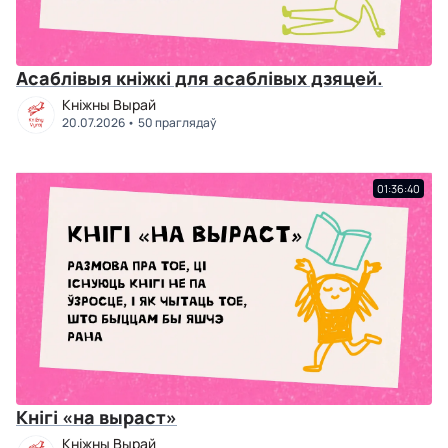
Асаблівыя кніжкі для асаблівых дзяцей.
Кніжны Вырай
20.07.2026
50 праглядаў
01:36:40
Кнігі «на выраст»
Кніжны Вырай