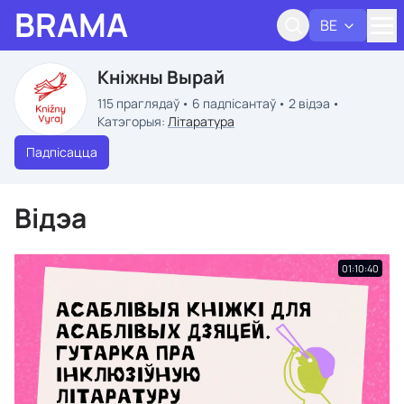
BRAMA
BE
Адк
Кніжны Вырай
115 праглядаў
6 падпісантаў
2 відэа
Катэгорыя:
Літаратура
Падпісацца
Відэа
01:10:40