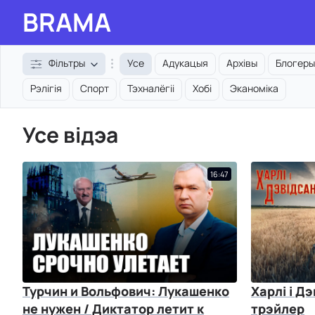
BRAMA
Фільтры
Усе
Адукацыя
Архівы
Блогеры
Рэлігія
Спорт
Тэхналёгіі
Хобі
Эканоміка
Усе відэа
16:47
Турчин и Вольфович: Лукашенко
Харлі і Д
не нужен / Диктатор летит к
трэйлер