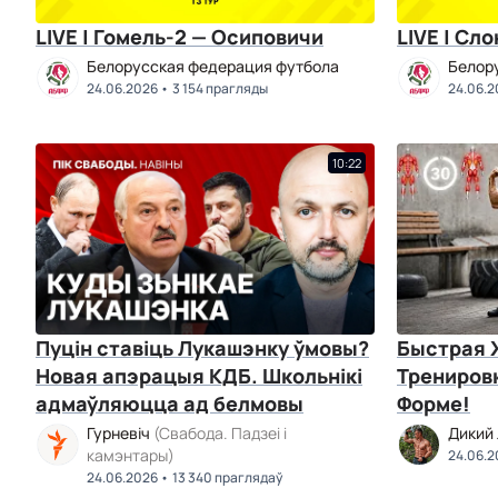
LIVE | Гомель-2 — Осиповичи
LIVE | Сл
Белорусская федерация футбола
Белор
24.06.2026
3 154 прагляды
24.06.2
10:22
Пуцін ставіць Лукашэнку ўмовы?
Быстрая
Новая апэрацыя КДБ. Школьнікі
Тренировк
адмаўляюцца ад белмовы
Форме!
Гурневіч
(Свабода. Падзеі і
Дикий
камэнтары)
24.06.2
24.06.2026
13 340 праглядаў