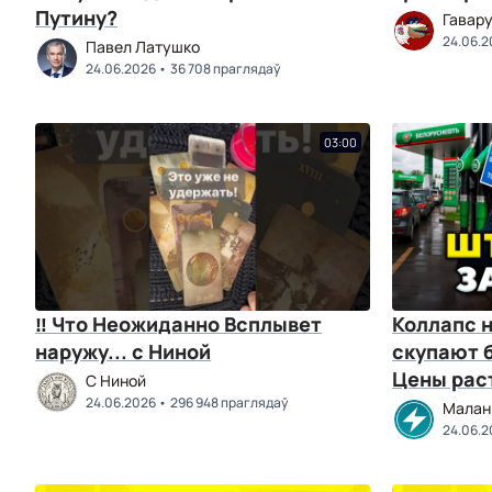
Путину?
Гавару
24.06.2
Павел Латушко
24.06.2026
36 708 праглядаў
03:00
‼ Что Неожиданно Всплывет
Коллапс н
наружу... с Ниной
скупают б
Цены раст
C Ниной
24.06.2026
296 948 праглядаў
Малан
24.06.2