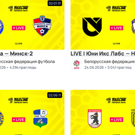
02:01:31
ша — Минск-2
LIVE | Юни Икс Лабс — 
усская федерация футбола
Белорусская федерация
026
4 294 прагляды
24.06.2026
5 041 прагляд
02:06:11