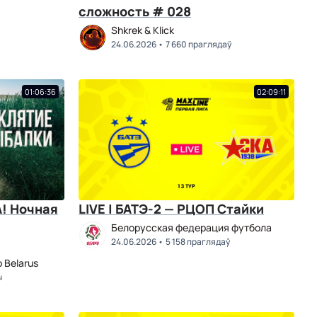
сложность # 028
Shkrek & Klick
24.06.2026
7 660 праглядаў
01:06:36
02:09:11
! Ночная
LIVE | БАТЭ-2 — РЦОП Стайки
Белорусская федерация футбола
24.06.2026
5 158 праглядаў
 Belarus
ы