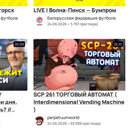
горск
LIVE | Волна-Пинск — Бумпром
 футбола
Белорусская федерация футбола
24.06.2026
5 797 праглядаў
20:09
25:10
У
SCP 261 ТОРГОВЫЙ АВТОМАТ (
и дня.
Interdimensional Vending Machine
? //
)
perpetuumworld
ў
24.06.2026
63 936 праглядаў