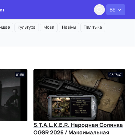
кт
BE
Іншае
Культура
Мова
Навіны
Палітыка
01:58
03:17:47
S.T.A.L.K.E.R. Народная Солянка
OGSR 2026 / Максимальная