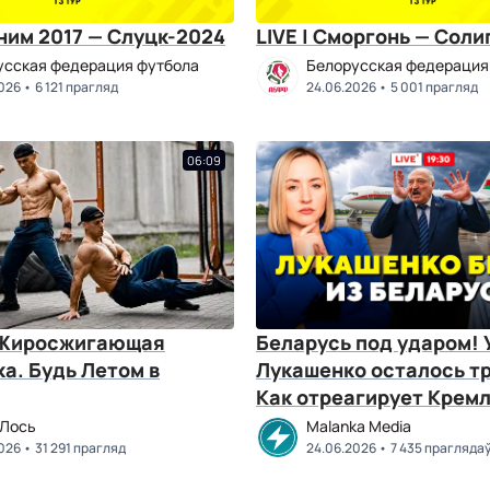
оним 2017 — Слуцк-2024
LIVE | Сморгонь — Соли
усская федерация футбола
Белорусская федерация
026
6 121 прагляд
24.06.2026
5 001 прагляд
06:09
 Жиросжигающая
Беларусь под ударом! 
а. Будь Летом в
Лукашенко осталось тр
Как отреагирует Кремль
Горячий комментарий
 Лось
Malanka Media
026
31 291 прагляд
24.06.2026
7 435 прагляда