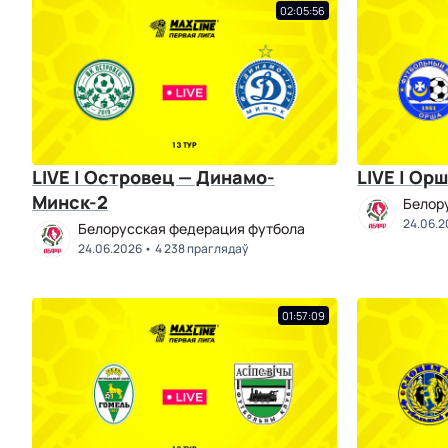
02:05:56
LIVE | Островец — Динамо-
LIVE | Ор
Минск-2
Белор
24.06.2
Белорусская федерация футбола
24.06.2026
4 238 праглядаў
01:57:09