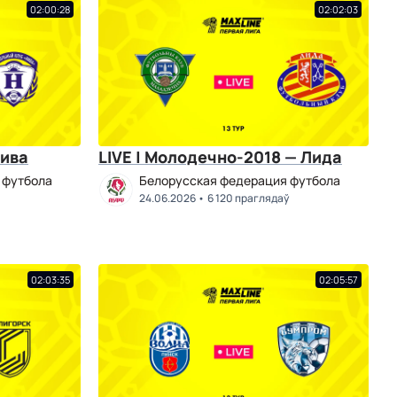
02:00:28
02:02:03
Нива
LIVE | Молодечно-2018 — Лида
 футбола
Белорусская федерация футбола
24.06.2026
6 120 праглядаў
02:03:35
02:05:57