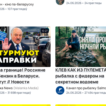
24.06.2026
24 прагляды
н - кіно па-беларуску
026
107 праглядаў
10:27
а границе! Россияне
КЛЕВ КАК ИЗ ПУЛЕМЕТА
ензин в Беларуси.
рыбалка с фидером на
ут // Новости
секретном водоеме
ка News
(Malanka Media)
Канал про рыбалку Salmo
026
31 698 праглядаў
24.06.2026
27 494 прагляд