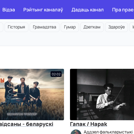
Відэа
Рэйтынг каналаў
Дадаць канал
Пра прае
Гісторыя
Грамадзтва
Гумар
Дзеткам
Здароўе
02:02
эвідсаны - беларускі
Гапак / Hapak
Аддзел фалькларыстыкі