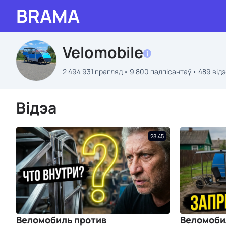
BRAMA
Velomobile
2 494 931 прагляд
9 800 падпісантаў
489 від
Відэа
28:45
Веломобиль против
Веломоби