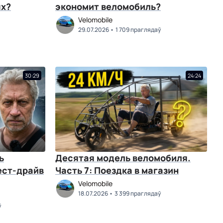
ях?
экономит веломобиль?
Velomobile
29.07.2026
1 709 праглядаў
30:29
24:24
ь
Десятая модель веломобиля.
ест-драйв
Часть 7: Поездка в магазин
Velomobile
18.07.2026
3 399 праглядаў
ў