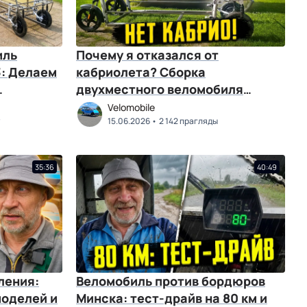
иль
Почему я отказался от
3: Делаем
кабриолета? Сборка
двухместного веломобиля
(Часть 2)
Velomobile
15.06.2026
2 142 прагляды
35:36
40:49
ления:
Веломобиль против бордюров
моделей и
Минска: тест-драйв на 80 км и