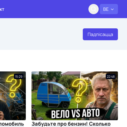
кт
BE
Падпісацца
15:29
22:48
ломобиль
Забудьте про бензин! Сколько