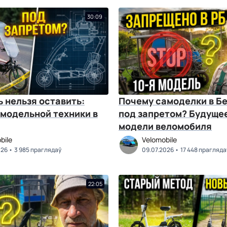
30:09
 нельзя оставить:
Почему самоделки в Б
амодельной техники в
под запретом? Будущее
модели веломобиля
bile
Velomobile
026
3 985 праглядаў
09.07.2026
17 448 прагляда
22:05