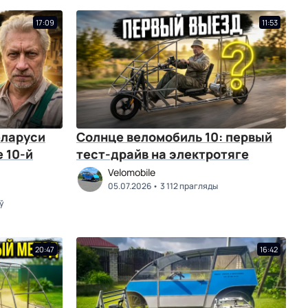
17:09
11:53
еларуси
Солнце веломобиль 10: первый
 10-й
тест-драйв на электротяге
Velomobile
05.07.2026
3 112 прагляды
ў
20:47
16:42