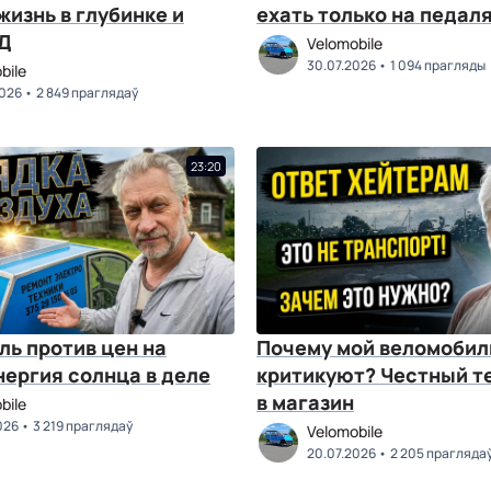
жизнь в глубинке и
ехать только на педал
Д
Velomobile
30.07.2026
1 094 прагляды
bile
2026
2 849 праглядаў
23:20
ль против цен на
Почему мой веломобил
нергия солнца в деле
критикуют? Честный т
в магазин
bile
026
3 219 праглядаў
Velomobile
20.07.2026
2 205 прагляда