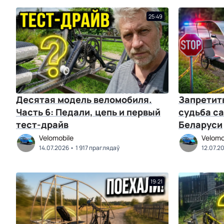
25:49
Десятая модель веломобиля.
Запретить
Часть 6: Педали, цепь и первый
судьба с
тест-драйв
Беларуси
Velomobile
Velomo
14.07.2026
1 917 праглядаў
12.07.2
19:21