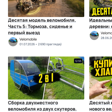
Десятая модель веломобиля.
Идеальны
Часть 5: Тормоза, сиденье и
деревни:
первый выезд
Velomo
28.06.2
Velomobile
01.07.2026
2 690 праглядаў
12:55
Сборка двухместного
Десятый 
веломобиля из двух скутеров.
нового в