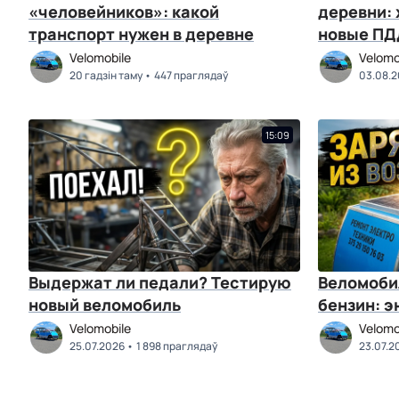
«человейников»: какой
деревни: 
транспорт нужен в деревне
новые ПД
Velomobile
Velomo
20 гадзін таму
447 праглядаў
03.08.
15:09
Выдержат ли педали? Тестирую
Веломоби
новый веломобиль
бензин: э
Velomobile
Velomo
25.07.2026
1 898 праглядаў
23.07.2