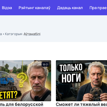
Відэа
Рэйтынг каналаў
Дадаць канал
Пра прае
эа
Катэгорыя:
Аўтамабілі
18:01
ль для белорусской
Сможет ли тяжелый ве