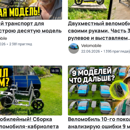
й транспорт для
Двухместный веломоб
 строю десятую модель
своими руками. Часть 
рулевое и выставляем
bile
026
2 381 прагляд
соосность
Velomobile
22.06.2026
1 395 праглядаў
18:38
юбилейный! Сборка
Веломобиль 10-го поко
еломобиля-кабриолета
анализирую ошибки 9 