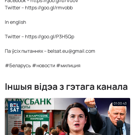
Facebook – https://goo.gl/b7VuoV
Twitter – https://goo.gl/rmvobb
In english
Twitter – https://goo.gl/P3H5Qp
Па ўсіх пытаннях –
belsat.eu@gmail.com
#Беларусь #новости #милиция
Іншыя відэа з гэтага канала
01:00:43