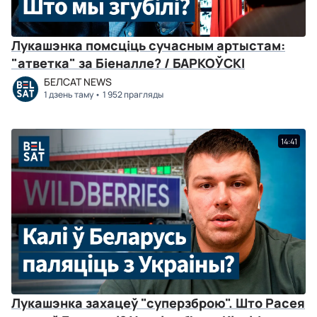
Лукашэнка помсціць сучасным артыстам:
"атветка" за Біеналле? / БАРКОЎСКІ
БЕЛСАТ NEWS
1 дзень таму
1 952 прагляды
14:41
Лукашэнка захацеў "суперзброю". Што Расея