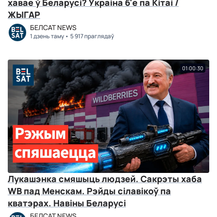
хавае ў Беларусі? Украіна б'е па Кітаі /
ЖЫГАР
БЕЛСАТ NEWS
1 дзень таму
5 917 праглядаў
01:00:30
Лукашэнка смяшыць людзей. Сакрэты хаба
WB пад Менскам. Рэйды сілавікоў па
кватэрах. Навіны Беларусі
БЕЛСАТ NEWS