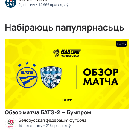
2 дні таму
12 966 праглядаў
Набіраюць папулярнасьць
04:25
Обзор матча БАТЭ-2 — Бумпром
Белорусская федерация футбола
14 гадзін таму
215 праглядаў