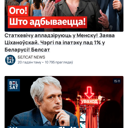
Статкевічу апладзіруюць у Менску! Заява
Ціханоўскай. Чэргі па іпатэку пад 1% у
Беларусі! Белсат
БЕЛСАТ NEWS
20 гадзін таму
10 795 праглядаў
15:11