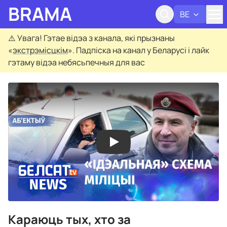
BRAMA
BE
Адк
⚠️
Увага! Гэтае відэа з канала, які прызнаны
«
экстрэмісцкім
». Падпіска на канал у Беларусі і лайк
гэтаму відэа небясьпечныя для вас
Караюць тых, хто за