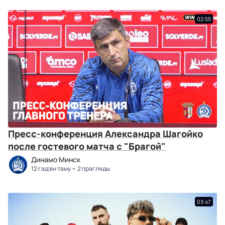
02:55
Пресс-конференция Александра Шагойко
после гостевого матча с "Брагой"
Динамо Минск
12 гадзін таму
2 прагляды
03:47