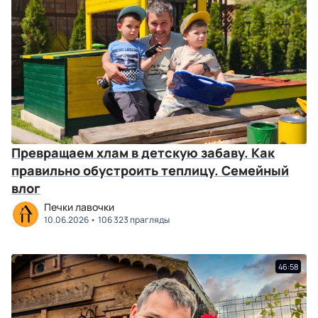
Превращаем хлам в детскую забаву. Как
правильно обустроить теплицу. Семейный
влог
Печки лавочки
10.06.2026
106 323 прагляды
46:58