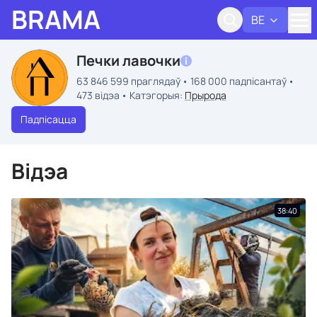
BRAMA
BE
Адк
Печки лавочки
63 846 599 праглядаў
168 000 падпісантаў
473 відэа
Катэгорыя:
Прырода
Падпісацца
Відэа
38:40