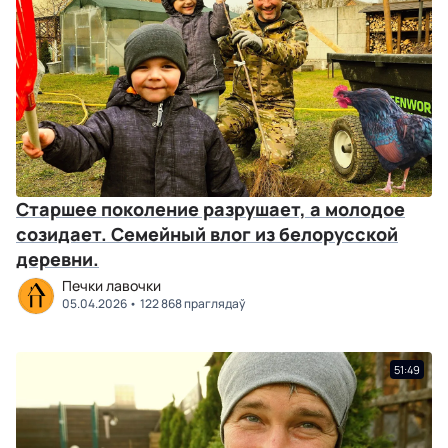
Старшее поколение разрушает, а молодое
созидает. Семейный влог из белорусской
деревни.
Печки лавочки
05.04.2026
122 868 праглядаў
51:49