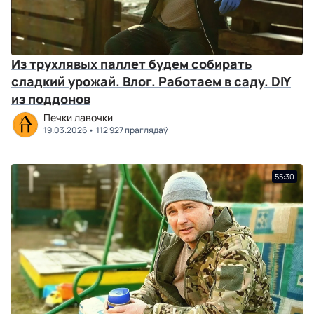
Из трухлявых паллет будем собирать
сладкий урожай. Влог. Работаем в саду. DIY
из поддонов
Печки лавочки
19.03.2026
112 927 праглядаў
55:30