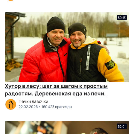
59:13
Хутор в лесу: шаг за шагом к простым
радостям. Деревенская еда из печи.
Печки лавочки
22.02.2026
160 423 прагляды
52:01