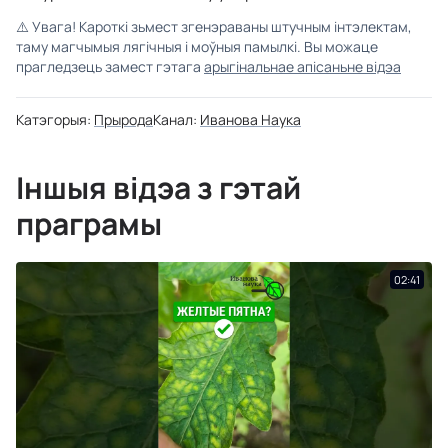
⚠️
Увага! Кароткі зьмест згенэраваны штучным інтэлектам,
таму магчымыя лягічныя і моўныя памылкі. Вы можаце
прагледзець замест гэтага
арыгінальнае апісаньне відэа
Катэгорыя:
Прырода
Канал:
Иванова Наука
Іншыя відэа з гэтай
праграмы
02:41