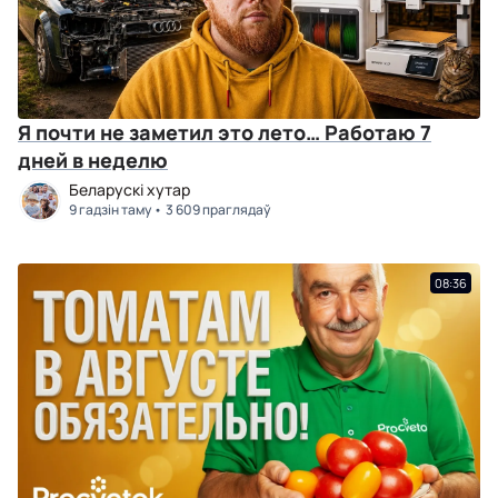
Я почти не заметил это лето… Работаю 7
дней в неделю
Беларускі хутар
9 гадзін таму
3 609 праглядаў
08:36