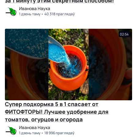
за 1 минуту этим секретным способом!
Иванова Наука
1 дзень таму
40 318 праглядаў
02:54
Супер подкормка 5 в 1 спасает от
ФИТОФТОРЫ! Лучшее удобрение для
томатов, огурцов и огорода
Иванова Наука
1 дзень таму
18 996 праглядаў