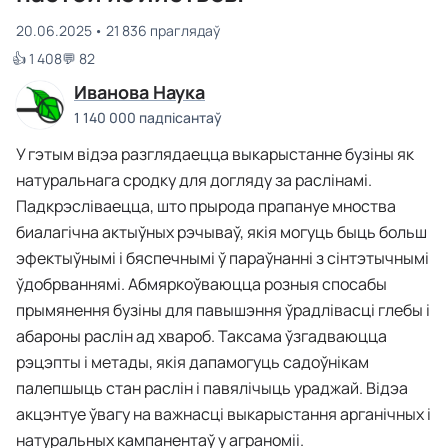
20.06.2025
21 836 праглядаў
👍 1 408
💬 82
Иванова Наука
1 140 000 падпісантаў
У гэтым відэа разглядаецца выкарыстанне бузіны як
натуральнага сродку для догляду за раслінамі.
Падкрэсліваецца, што прырода прапануе мноства
биалагічна актыўных рэчываў, якія могуць быць больш
эфектыўнымі і бяспечнымі ў параўнанні з сінтэтычнымі
ўдобрваннямі. Абмяркоўваюцца розныя спосабы
прымянення бузіны для павышэння ўрадлівасці глебы і
абароны раслін ад хвароб. Таксама ўзгадваюцца
рэцэпты і метады, якія дапамогуць садоўнікам
палепшыць стан раслін і павялічыць ураджай. Відэа
акцэнтуе ўвагу на важнасці выкарыстання арганічных і
натуральных кампанентаў у аграноміі.