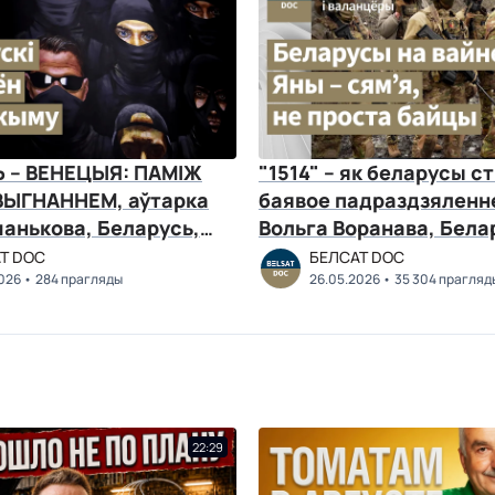
 – ВЕНЕЦЫЯ: ПАМІЖ
"1514" – як беларусы с
ВЫГНАННЕМ, аўтарка
баявое падраздзяленн
анькова, Беларусь,
Вольга Воранава, Бела
2026 г.
Т DOC
БЕЛСАТ DOC
026
284 прагляды
26.05.2026
35 304 прагляд
22:29