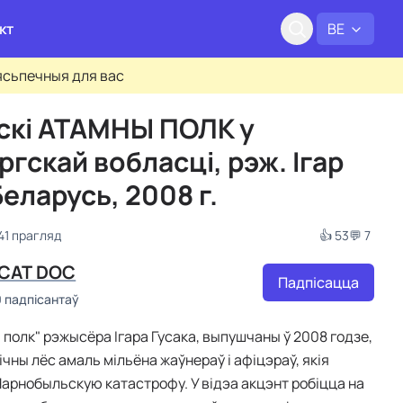
кт
BE
бясьпечныя для вас
скі АТАМНЫ ПОЛК у
гскай вобласці, рэж. Ігар
Беларусь, 2008 г.
841 прагляд
👍 53
💬 7
САТ DOC
Падпісацца
0 падпісантаў
 полк" рэжысёра Ігара Гусака, выпушчаны ў 2008 годзе,
чны лёс амаль мільёна жаўнераў і афіцэраў, якія
Чарнобыльскую катастрофу. У відэа акцэнт робіцца на