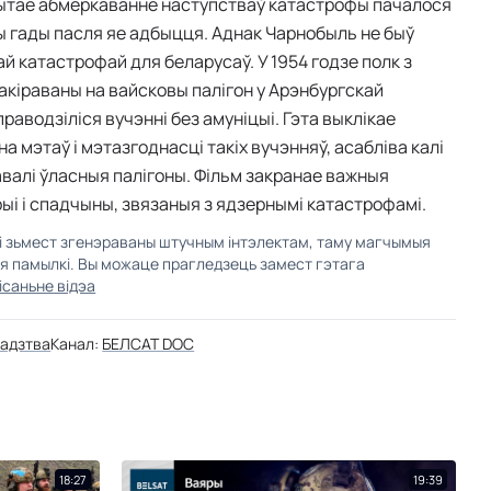
ытае абмеркаванне наступстваў катастрофы пачалося
ры гады пасля яе адбыцця. Аднак Чарнобыль не быў
й катастрофай для беларусаў. У 1954 годзе полк з
акіраваны на вайсковы палігон у Арэнбургскай
праводзіліся вучэнні без амуніцыі. Гэта выклікае
а мэтаў і мэтазгоднасці такіх вучэнняў, асабліва калі
навалі ўласныя палігоны. Фільм закранае важныя
рыі і спадчыны, звязаныя з ядзернымі катастрофамі.
кі зьмест згенэраваны штучным інтэлектам, таму магчымыя
ыя памылкі. Вы можаце прагледзець замест гэтага
ісаньне відэа
адзтва
Канал:
БЕЛСАТ DOC
18:27
19:39