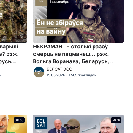
тварылі
НЕКРАМАНТ – cтолькі разоў
е? рэж.
смерць не падманеш... рэж.
русь,
Вольга Воранава, Беларусь,
2026 г.
БЕЛСАТ DOC
ы
19.05.2026
1 565 праглядаў
08:36
40:18