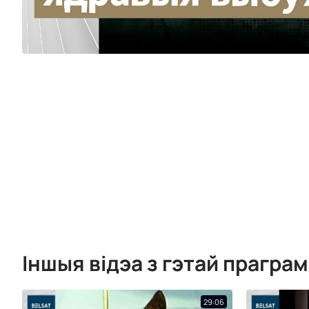
Іншыя відэа з гэтай прагра
29:06