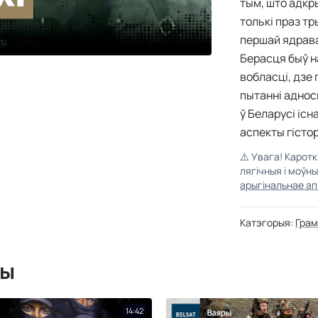
тым, што адкр
толькі праз т
першай ядрава
Берасця быў н
вобласці, дзе 
пытанні адносн
ў Беларусі іс
аспекты гісто
⚠️
Увага! Карот
лягічныя і моўн
арыгінальнае ап
Катэгорыя:
Грам
мы
14:42