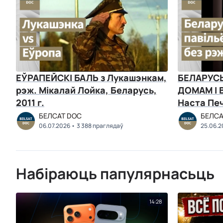
ЕЎРАПЕЙСКІ БАЛЬ з Лукашэнкам,
БЕЛАРУСЬ
рэж. Мікалай Лойка, Беларусь,
ДОМАМ І 
2011 г.
Наста Печ
2026 г.
БЕЛСАТ DOC
БЕЛСА
06.07.2026
3 388 праглядаў
25.06.2
Набіраюць папулярнасьць
14:28