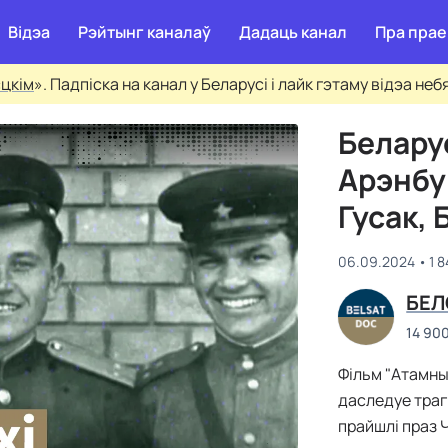
Відэа
Рэйтынг каналаў
Дадаць канал
Пра прае
сцкім
». Падпіска на канал у Беларусі і лайк гэтаму відэа не
Белару
Арэнбур
Гусак, 
06.09.2024
1 
БЕЛ
14 90
Фільм "Атамны
даследуе трагі
прайшлі праз 