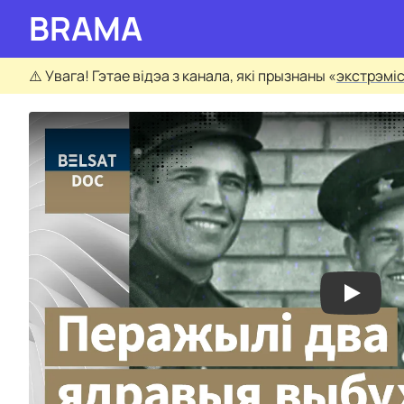
BRAMA
⚠️
Увага! Гэтае відэа з канала, які прызнаны «
экстрэмі