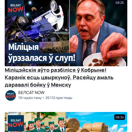
08:25
Міліцэйскія аўто разбіліся ў Кобрыне!
Каранік есць цвыркуноў. Расейцу амаль
даравалі бойку ў Менску
БЕЛСАТ NOW
19 гадзін таму
26 112 прагляды
08:34