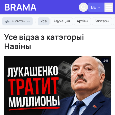
BRAMA
BE
Адк
Фільтры
Усе
Адукацыя
Архівы
Блогеры
Усе відэа з катэгорыі
Навіны
12:11