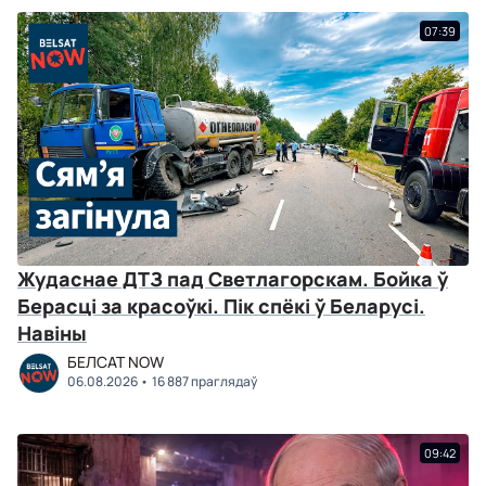
07:39
Жудаснае ДТЗ пад Светлагорскам. Бойка ў
Берасці за красоўкі. Пік спёкі ў Беларусі.
Навіны
БЕЛСАТ NOW
06.08.2026
16 887 праглядаў
09:42