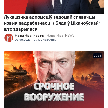
Лукашэнка адпомсціў вядомай спявачцы:
новыя падрабязнасці / Бяда ў Ціханоўскай:
што здарылася
Наша Ніва. Навіны
(Наша Ніва. NEWS)
06.08.2026
94 102 прагляды
09:36