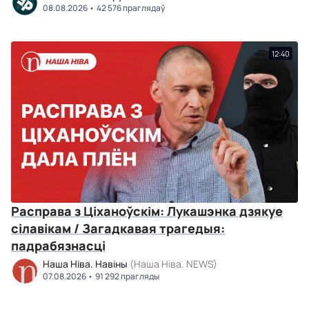
08.08.2026
42 576 праглядаў
12:40
Расправа з Ціханоўскім: Лукашэнка дзякуе
сілавікам / Загадкавая трагедыя:
падрабязнасці
Наша Ніва. Навіны
(Наша Ніва. NEWS)
07.08.2026
91 292 прагляды