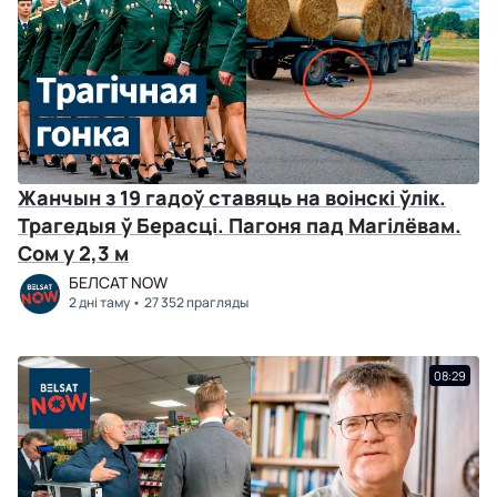
Жанчын з 19 гадоў ставяць на воінскі ўлік.
Трагедыя ў Берасці. Пагоня пад Магілёвам.
Сом у 2,3 м
БЕЛСАТ NOW
2 дні таму
27 352 прагляды
08:29