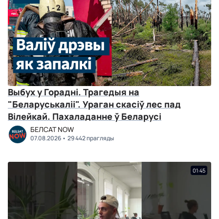
Выбух у Горадні. Трагедыя на
"Беларуськаліі". Ураган скасіў лес пад
Вілейкай. Пахаладанне ў Беларусі
БЕЛСАТ NOW
07.08.2026
29 442 прагляды
01:45