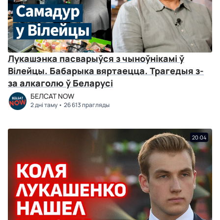
Лукашэнка пасварыўся з чыноўнікамі ў
Вілейцы. Бабарыка вяртаецца. Трагедыя з-
за алкаголю ў Беларусі
БЕЛСАТ NOW
2 дні таму
26 613 прагляды
20:04