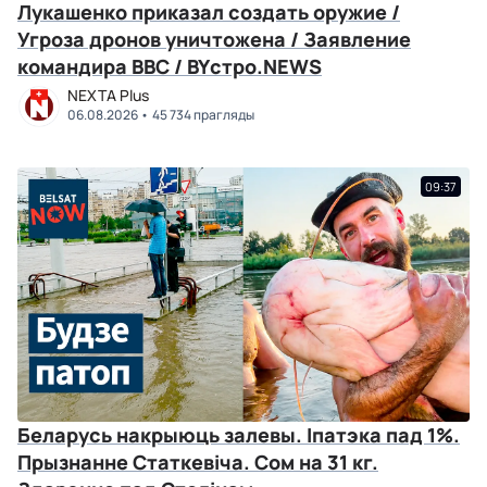
Лукашенко приказал создать оружие /
Угроза дронов уничтожена / Заявление
командира ВВС / BYстро.NEWS
NEXTA Plus
06.08.2026
45 734 прагляды
09:37
Беларусь накрыюць залевы. Іпатэка пад 1%.
Прызнанне Статкевіча. Сом на 31 кг.