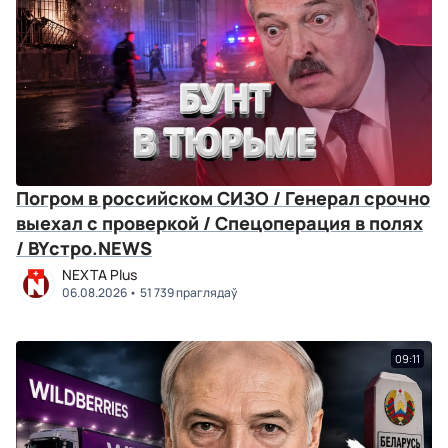
Погром в российском СИЗО / Генерал срочно
выехал с проверкой / Спецоперация в полях
/ BYстро.NEWS
NEXTA Plus
06.08.2026
51 739 праглядаў
09:11