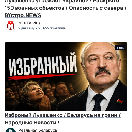
Лукашенко угрожает Украине? / Раскрыто
150 военных объектов / Опасность с севера /
BYстро.NEWS
NEXTA Plus
2 дні таму
25 622 прагляды
09:14
Изброный Лукашенко / Беларусь на грани /
Народные Новости !
Реальная Беларусь