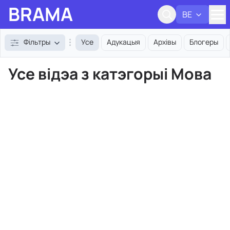
BRAMA
BE
Адк
Фільтры
Усе
Адукацыя
Архівы
Блогеры
Усе відэа з катэгорыі Мова