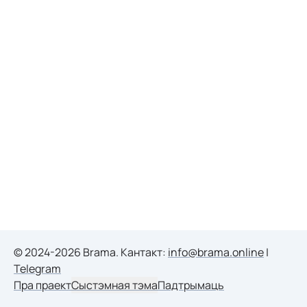
© 2024-2026 Brama. Кантакт:
info@brama.online
|
Telegram
Пра праект
Сыстэмная тэма
Падтрымаць