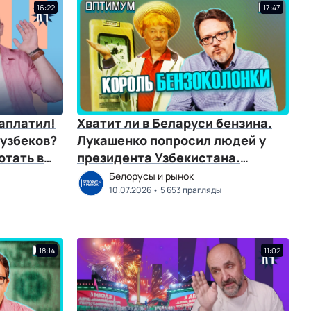
16:22
17:47
аплатил!
Хватит ли в Беларуси бензина.
узбеков?
Лукашенко попросил людей у
отать в
президента Узбекистана.
Оптимум № 137
Белорусы и рынок
10.07.2026
5 653 прагляды
18:14
11:02