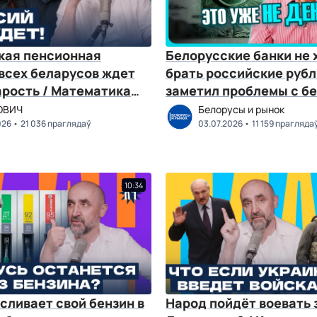
кая пенсионная
Белорусские банки не 
всех беларусов ждет
брать российские рубл
арость / Математика
заметил проблемы с б
с?
Оптимум № 136
ОВИЧ
Белорусы и рынок
026
21 036 праглядаў
03.07.2026
11 159 прагляда
10:34
сливает свой бензин в
Народ пойдёт воевать 