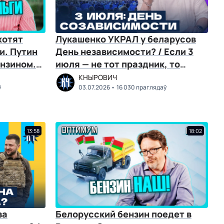
хотят
Лукашенко УКРАЛ у беларусов
и. Путин
День независимости? / Если 3
ензином.
июля — не тот праздник, то
какой настоящий?
КНЫРОВИЧ
ў
03.07.2026
16 030 праглядаў
13:58
18:02
за
Белорусский бензин поедет в