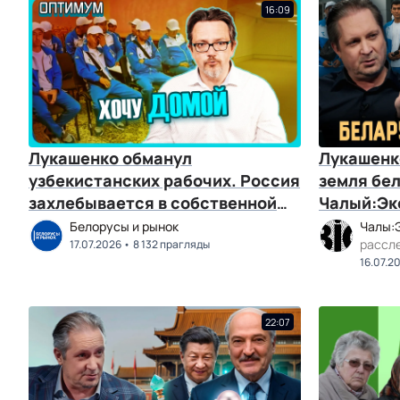
16:09
Лукашенко обманул
Лукашенко
узбекистанских рабочих. Россия
земля бел
захлебывается в собственной
Чалый:Эк
нефти. Оптимум № 138
Белорусы и рынок
Чалы:
рассл
17.07.2026
8 132 прагляды
16.07.2
22:07