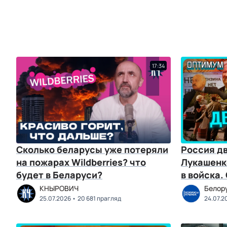
17:34
Сколько беларусы уже потеряли
Россия д
на пожарах Wildberries? что
Лукашенк
будет в Беларуси?
в войска.
КНЫРОВИЧ
Белор
25.07.2026
20 681 прагляд
24.07.2