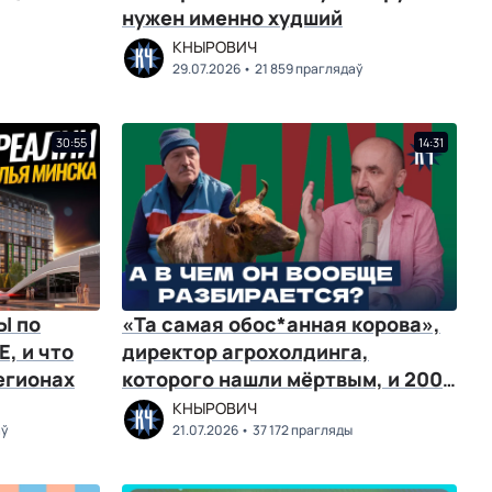
нужен именно худший
КНЫРОВИЧ
29.07.2026
21 859 праглядаў
30:55
14:31
Ы по
«Та самая обос*анная корова»,
, и что
директор агрохолдинга,
егионах
которого нашли мёртвым, и 200
млн вложений
КНЫРОВИЧ
аў
21.07.2026
37 172 прагляды