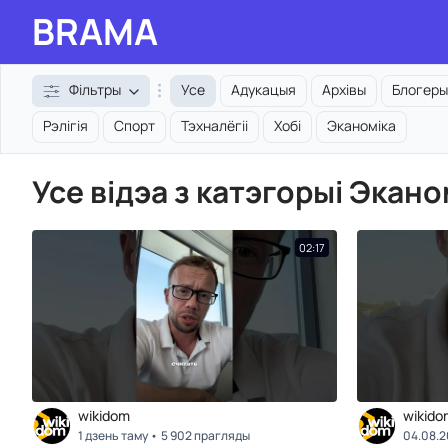
BRAMA
Фільтры
Усе
Адукацыя
Архівы
Блогеры
Рэлігія
Спорт
Тэхналёгіі
Хобі
Эканоміка
Усе відэа з катэгорыі Экано
02:17
wikidom
wikido
1 дзень таму
5 902 прагляды
04.08.