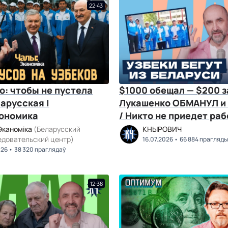
22:43
: чтобы не пустела
$1000 обещал — $200 з
арусская |
Лукашенко ОБМАНУЛ и 
ономика
/ Никто не приедет раб
Беларусь?
Эканоміка
(Беларусский
КНЫРОВИЧ
едовательский центр)
16.07.2026
66 884 прагляды
026
38 320 праглядаў
12:38