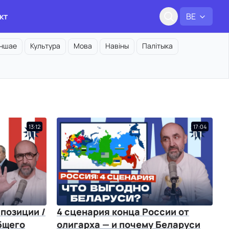
кт
BE
Іншае
Культура
Мова
Навіны
Палітыка
13:12
17:04
позиции /
4 сценария конца России от
бщего
олигарха — и почему Беларуси