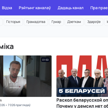
Відэа
Рэйтынг каналаў
Дадаць канал
Пра прае
Гісторыя
Грамадзтва
Гумар
Дзеткам
Здароўе
міка
01:50
Раскол беларусской оп
m
2026
7 026 праглядаў
Почему у демсил нет о