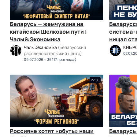
Беларусь — жемчужина на
Беларусс
китайском Шелковом пути |
система: 
Чалый:Экономика
нищая ст
против на
Чалы:Эканоміка
(Беларусский
КНЫР
расследовательский центр)
07.07.2
09.07.2026
36 117 праглядаў
22:56
Россияне хотят «обуть» наши
Беларусь 