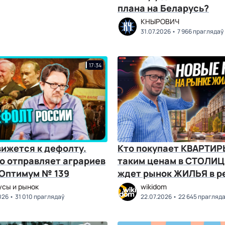
плана на Беларусь?
КНЫРОВИЧ
31.07.2026
7 966 праглядаў
17:34
вижется к дефолту.
Кто покупает КВАРТИР
о отправляет аграриев
таким ценам в СТОЛИЦЕ
 Оптимум № 139
ждет рынок ЖИЛЬЯ в р
усы и рынок
wikidom
026
31 010 праглядаў
22.07.2026
22 645 прагляд