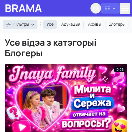
BRAMA
BE
Адк
Фільтры
Усе
Адукацыя
Архівы
Блогеры
Усе відэа з катэгорыі
Блогеры
10:06