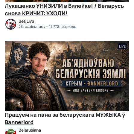
Лукашенко УНИЗИЛИ в Вилейке! / Беларусь
снова КРИЧИТ: УХОДИ!
Bes Live
23 гадзіны таму
13 772 прагляды
LIVE
Працуем на пана за беларускага МУЖЫКА ў
Bannerlord
Belarusiana