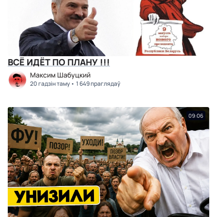
ВСЁ ИДЁТ ПО ПЛАНУ !!!
Максим Шабуцкий
20 гадзін таму
1 649 праглядаў
09:06