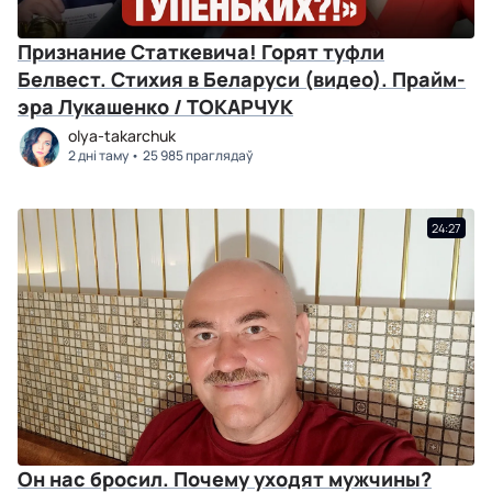
Признание Статкевича! Горят туфли
Белвест. Стихия в Беларуси (видео). Прайм-
эра Лукашенко / ТОКАРЧУК
olya-takarchuk
2 дні таму
25 985 праглядаў
24:27
Он нас бросил. Почему уходят мужчины?