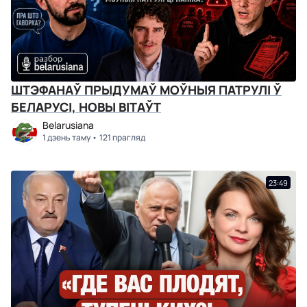
ШТЭФАНАЎ ПРЫДУМАЎ МОЎНЫЯ ПАТРУЛІ Ў
БЕЛАРУСІ, НОВЫ ВІТАЎТ
Belarusiana
1 дзень таму
121 прагляд
23:49