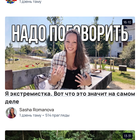
1 дзень таму
16:10
Я экстремистка. Вот что это значит на самом
деле
Sasha Romanova
1 дзень таму
514 прагляды
13:31