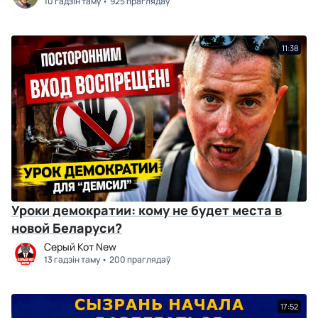
10 гадзін таму
925 праглядаў
11:38
Уроки демократии: кому не будет места в
новой Беларуси?
Серый Кот New
13 гадзін таму
200 праглядаў
17:52