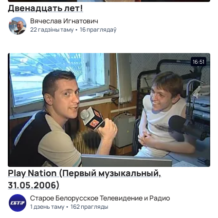
Двенадцать лет!
Вячеслав Игнатович
22 гадзіны таму
16 праглядаў
16:51
Play Nation (Первый музыкальный,
31.05.2006)
Старое Белорусское Телевидение и Радио
1 дзень таму
162 прагляды