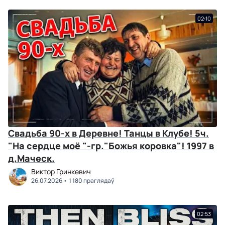
02:10
Свадьба 90-х в Деревне! Танцы в Клубе! 5ч.
"На сердце моё "-гр."Божья коровка"! 1997 в
д.Маческ.
Виктор Гринкевич
26.07.2026
1 180 праглядаў
02:53