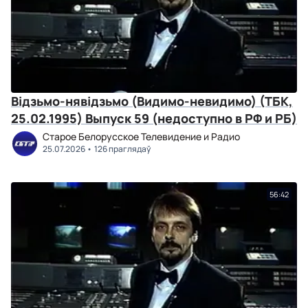
Відзьмо-нявідзьмо (Видимо-невидимо) (ТБК,
25.02.1995) Выпуск 59 (недоступно в РФ и РБ)
Старое Белорусское Телевидение и Радио
25.07.2026
126 праглядаў
56:42