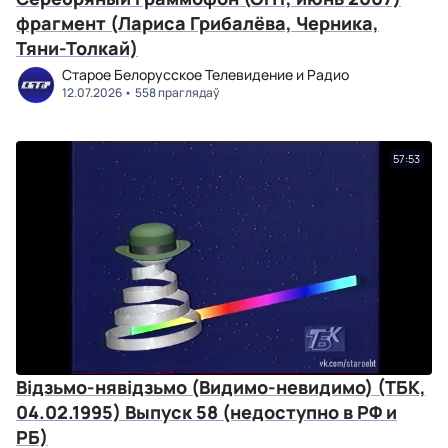
фрагмент (Лариса Грибалёва, Черника,
Тяни-Толкай)
Старое Белорусское Телевидение и Радио
12.07.2026
558 праглядаў
57:53
Вiдзьмо-нявiдзьмо (Видимо-невидимо) (ТБК,
04.02.1995) Выпуск 58 (недоступно в РФ и
РБ)