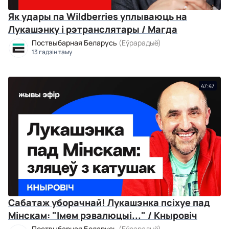
Як удары па Wildberries уплываюць на
Лукашэнку і рэтранслятары / Магда
Поствыбарная Беларусь
(Еўрарадыё)
13 гадзін таму
47:47
Сабатаж уборачнай! Лукашэнка псіхуе пад
Мінскам: "Імем рэвалюцыі..." / Кныровіч
Поствыбарная Беларусь
(Еўрарадыё)