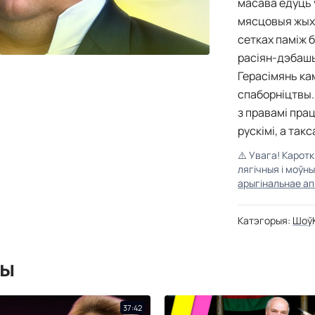
масава едуць у
мясцовыя жых
сетках паміж б
расіян-дэбашы
Герасімянь ка
спаборніцтвы.
з правамі пра
рускімі, а так
⚠️
Увага! Карот
лягічныя і моўн
арыгінальнае ап
Катэгорыя:
Шоў
мы
37:42