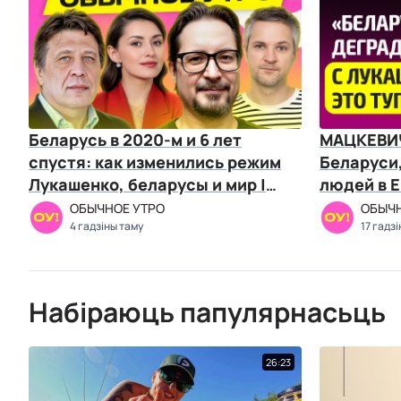
Беларусь в 2020-м и 6 лет
МАЦКЕВИЧ
спустя: как изменились режим
Беларуси
Лукашенко, беларусы и мир |
людей в Е
Чалый, Козлов
Лукашенк
ОБЫЧНОЕ УТРО
ОБЫЧН
4 гадзіны таму
17 гадзі
Набіраюць папулярнасьць
26:23