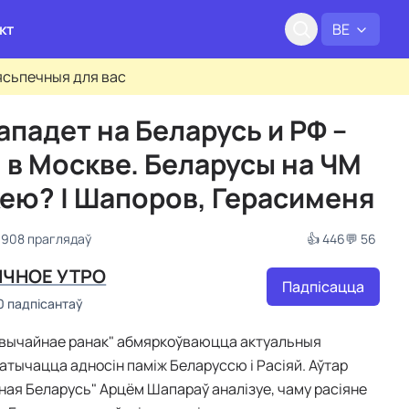
кт
BE
бясьпечныя для вас
ападет на Беларусь и РФ –
 в Москве. Беларусы на ЧМ
кею? | Шапоров, Герасименя
 908 праглядаў
👍 446
💬 56
ЧНОЕ УТРО
Падпісацца
0 падпісантаў
Звычайнае ранак" абмяркоўваюцца актуальныя
датычацца адносін паміж Беларуссю і Расіяй. Аўтар
ная Беларусь" Арцём Шапараў аналізуе, чаму расіяне