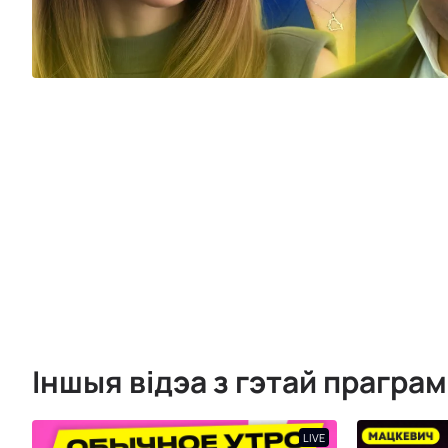
Іншыя відэа з гэтай прагра
LIVE