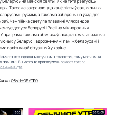
 Беларусь на майскія святы і як на гэта рэагуюць
ары. Таксама закранаюцца канфлікты ў сацыяльных
еларусамі і рускімі, а таксама забароны на ўезд для
раў. Чэмпіёнка свету па плаванні Аляксандра
ментуе допуск Беларусі і Расіі на міжнародныя
 У праграме таксама абмяркоўваюцца тэмы, звязаныя
цуючых у Беларусі, адрозненнямі паміж беларусамі і
сама палітычнай сітуацыяй у краіне.
кі зьмест згенэраваны штучным інтэлектам, таму магчымыя
ыя памылкі. Вы можаце прагледзець замест гэтага
ісаньне відэа
Канал:
ОБЫЧНОЕ УТРО
15:20
02:12:05