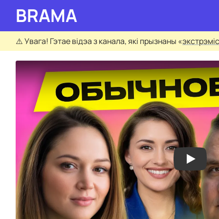
BRAMA
⚠️
Увага! Гэтае відэа з канала, які прызнаны «
экстрэмі