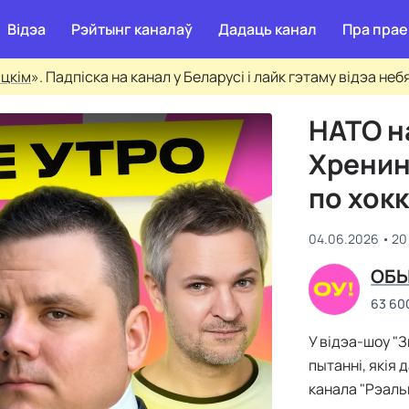
Відэа
Рэйтынг каналаў
Дадаць канал
Пра прае
сцкім
». Падпіска на канал у Беларусі і лайк гэтаму відэа не
НАТО н
Хренин
по хок
04.06.2026
20
ОБЫ
63 60
У відэа-шоу "
пытанні, якія 
канала "Рэаль