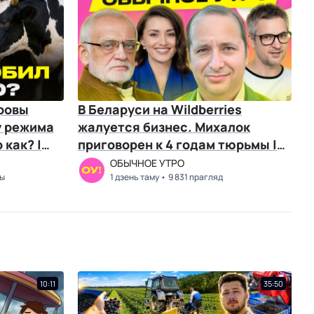
оровы
В Беларуси на Wildberries
у режима
жалуется бизнес. Михалок
 как? |
приговорен к 4 годам тюрьмы |
Фридман, Мацкевич
ОБЫЧНОЕ УТРО
ды
1 дзень таму
9 831 прагляд
10:11
35:50