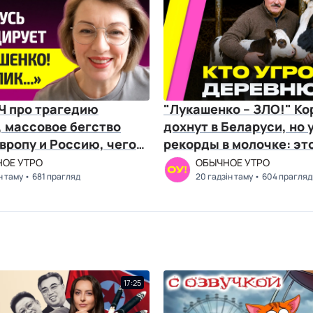
 про трагедию
"Лукашенко – ЗЛО!" К
, массовое бегство
дохнут в Беларуси, но 
вропу и Россию, чего
рекорды в молочке: это
о не понял
Романчук
ОЕ УТРО
ОБЫЧНОЕ УТРО
н таму
681 прагляд
20 гадзін таму
604 прагля
17:25