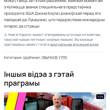
можа стаяць за гэтымі рашэннямі. Важным момантам
з'яўляецца званок спецыяльнага прадстаўніка
прэзідэнта ЗША Джона Коула Ціханоўскай перад яго
паездкай да Лукашэнкі, што падкрэслівае міжнародны
інтарэс да сітуацыі.
⚠️
Увага! Кароткі зьмест згенэраваны штучным інтэлектам,
таму магчымыя лягічныя і моўныя памылкі. Вы можаце
прагледзець замест гэтага
арыгінальнае апісаньне відэа
Катэгорыя:
Шоў
Канал:
ОБЫЧНОЕ УТРО
Іншыя відэа з гэтай
праграмы
11:05