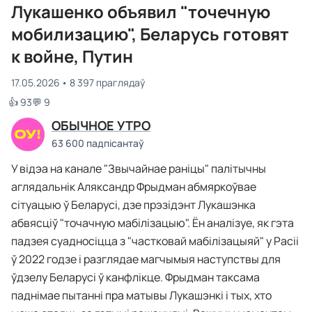
Лукашенко объявил "точечную
мобилизацию", Беларусь готовят
к войне, Путин
17.05.2026
8 397 праглядаў
👍 93
💬 9
ОБЫЧНОЕ УТРО
63 600 падпісантаў
У відэа на канале "Звычайнае раніцы" палітычны
аглядальнік Аляксандр Фрыдман абмяркоўвае
сітуацыю ў Беларусі, дзе прэзідэнт Лукашэнка
абвясціў "точачную мабілізацыю". Ён аналізуе, як гэта
падзея суадносіцца з "частковай мабілізацыяй" у Расіі
ў 2022 годзе і разглядае магчымыя наступствы для
ўдзелу Беларусі ў канфлікце. Фрыдман таксама
паднімае пытанні пра матывы Лукашэнкі і тых, хто