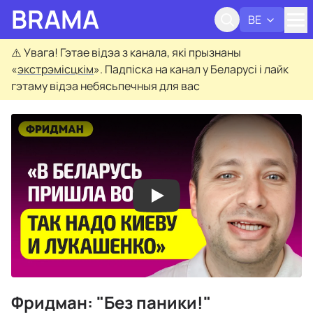
BRAMA
BE
Адк
⚠️
Увага! Гэтае відэа з канала, які прызнаны
«
экстрэмісцкім
». Падпіска на канал у Беларусі і лайк
гэтаму відэа небясьпечныя для вас
Фридман: "Без паники!"