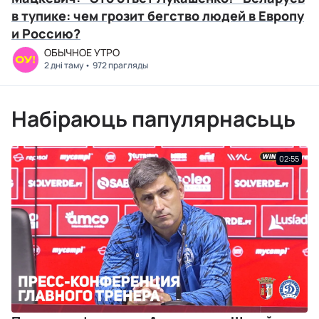
в тупике: чем грозит бегство людей в Европу
и Россию?
ОБЫЧНОЕ УТРО
2 дні таму
972 прагляды
Набіраюць папулярнасьць
02:55