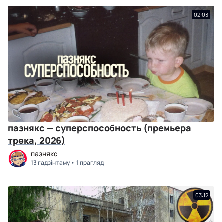
02:03
пазнякс — суперспособность (премьера
трека, 2026)
пазнякс
13 гадзін таму
1 прагляд
03:12