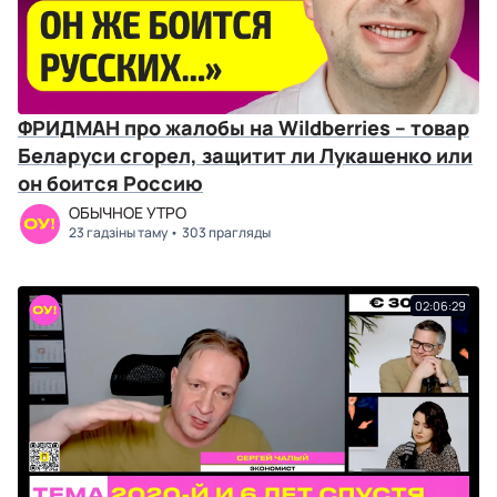
ФРИДМАН про жалобы на Wildberries – товар
Беларуси сгорел, защитит ли Лукашенко или
он боится Россию
ОБЫЧНОЕ УТРО
23 гадзіны таму
303 прагляды
02:06:29