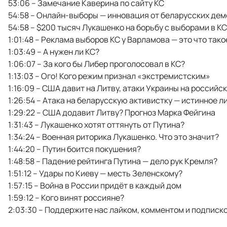
53:06 – Замечание Каверина по сайту КС
54:58 – Онлайн-выборы — инновация от беларусских де
54:58 – $200 тысяч Лукашенко на борьбу с выборами в КС
1:01:48 – Реклама выборов КС у Варламова — это что тако
1:03:49 – А нужен ли КС?
1:06:07 – За кого бы Либер проголосовал в КС?
1:13:03 – Ого! Кого режим признал «экстремистским»
1:16:09 – США давит на Литву, атаки Украины на российс
1:26:54 – Атака на беларусскую активистку — истинное 
1:29:22 – США додавит Литву? Прогноз Марка Фейгина
1:31:43 – Лукашенко хотят оттянуть от Путина?
1:34:24 – Военная риторика Лукашенко. Что это значит?
1:44:20 – Путин боится покушения?
1:48:58 – Падение рейтинга Путина — дело рук Кремля?
1:51:12 – Удары по Киеву — месть Зеленскому?
1:57:15 – Война в России придёт в каждый дом
1:59:12 – Кого винят россияне?
2:03:30 – Поддержите нас лайком, комментом и подписк