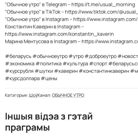
"Обычное утро" в Telegram – https://t.me/usual_morning
"Обычное утро" в TikTok – https://www.tiktok.com/@usua
"Обычное утро" в Instagram – https://www.instagram.co
Константин Каверин в Instagram –
https://www.instagram.com/konstantin_kaverin
Марина Ментусова в Instagram – https://www.instagram
#беларусь #обычноеутро #утро #доброеутро #новост
#экономика #политика #культура #спорт #беларусьс
#курсрубля #шутки #каверин #константинкаверин #м
#курсдоллара #цены
Катэгорыя:
Шоў
Канал:
ОБЫЧНОЕ УТРО
Іншыя відэа з гэтай
праграмы