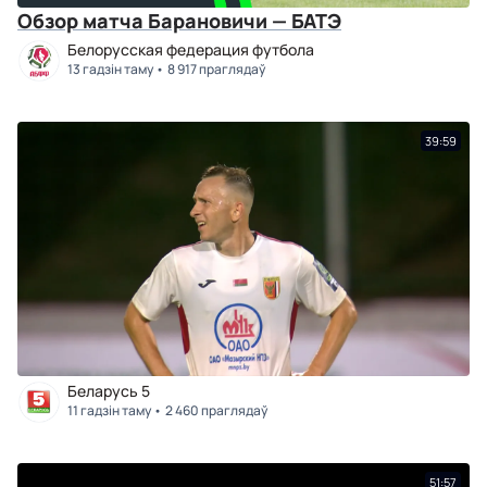
Обзор матча Барановичи — БАТЭ
Белорусская федерация футбола
13 гадзін таму
8 917 праглядаў
39:59
Беларусь 5
11 гадзін таму
2 460 праглядаў
51:57