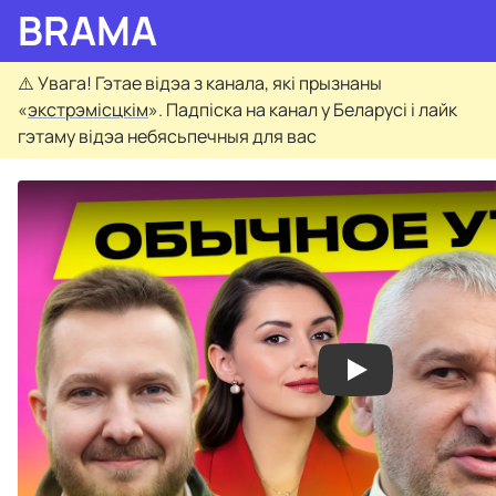
BRAMA
⚠️
Увага! Гэтае відэа з канала, які прызнаны
«
экстрэмісцкім
». Падпіска на канал у Беларусі і лайк
гэтаму відэа небясьпечныя для вас