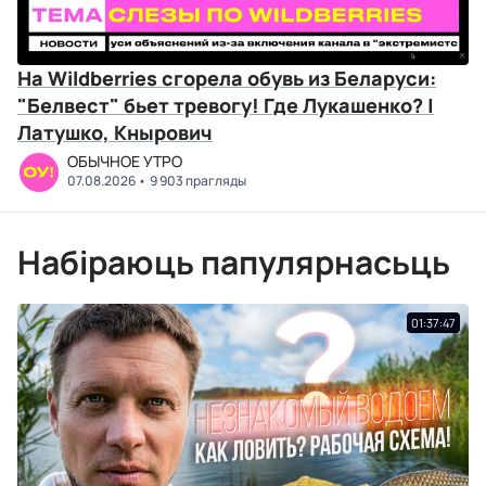
На Wildberries сгорела обувь из Беларуси:
"Белвест" бьет тревогу! Где Лукашенко? |
Латушко, Кнырович
ОБЫЧНОЕ УТРО
07.08.2026
9 903 прагляды
Набіраюць папулярнасьць
01:37:47