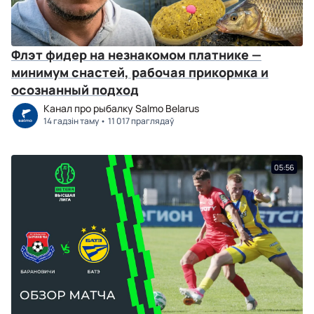
Флэт фидер на незнакомом платнике —
минимум снастей, рабочая прикормка и
осознанный подход
Канал про рыбалку Salmo Belarus
14 гадзін таму
11 017 праглядаў
05:56