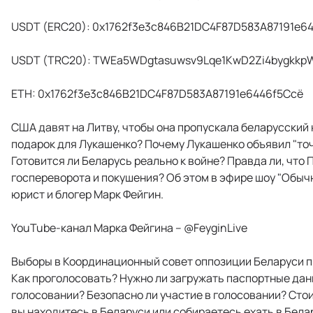
USDT (ERC20): 0x1762f3e3c846B21DC4F87D583A87191e6
USDT (TRC20): TWEa5WDgtasuwsv9Lqe1KwD2Zi4bygkkp
ETH: 0x1762f3e3c846B21DC4F87D583A87191e6446f5Ccё
США давят на Литву, чтобы она пропускала беларусский 
подарок для Лукашенко? Почему Лукашенко объявил "т
Готовится ли Беларусь реально к войне? Правда ли, что 
госпереворота и покушения? Об этом в эфире шоу "Обыч
юрист и блогер Марк Фейгин.
YouTube-канал Марка Фейгина – @FeyginLive
Выборы в Координационный совет оппозиции Беларуси про
Как проголосовать? Нужно ли загружать паспортные дан
голосовании? Безопасно ли участие в голосовании? Стои
вы находитесь в Беларуси или собираетесь ехать в Бел