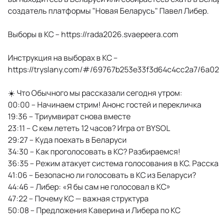
создатель платформы "Новая Беларусь" Павел Либер.
Выборы в КС – https://rada2026.svaepeera.com
Инструкция на выборах в КС –
https://tryslany.com/#/69767b253e33f3d64c4cc2a7/6a0
☀️ Что Обычного мы рассказали сегодня утром:
00:00 – Начинаем стрим! Анонс гостей и перекличка
19:36 – Триумвират снова вместе
23:11 – С кем лететь 12 часов? Игра от BYSOL
29:27 – Куда поехать в Беларуси
34:30 – Как проголосовать в КС? Разбираемся!
36:35 – Режим атакует система голосования в КС. Расск
41:06 – Безопасно ли голосовать в КС из Беларуси?
44:46 – Либер: «Я бы сам не голосовал в КС»
47:22 – Почему КС — важная структура
50:08 – Предложения Каверина и Либера по КС