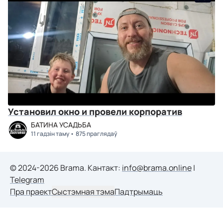
Установил окно и провели корпоратив
БАТИНА УСАДЬБА
11 гадзін таму
875 праглядаў
© 2024-2026 Brama. Кантакт:
info@brama.online
|
Telegram
Пра праект
Сыстэмная тэма
Падтрымаць