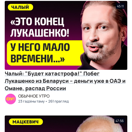
45:11
Чалый: "Будет катастрофа!" Побег
Лукашенко из Беларуси – деньги уже в ОАЭ и
Омане, распад России
ОБЫЧНОЕ УТРО
23 гадзіны таму
261 прагляд
47:56