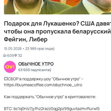
Подарок для Лукашенко? США давят
чтобы она пропускала беларусский 
Фейгин, Либер
15.05.2026
23 989 праглядаў
👍 609
💬 32
ОБЫЧНОЕ УТРО
63 600 падпісантаў
💥СБОР в поддержку шоу "Обычное утро" –
https://buymeacoffee.com/obychnoe_utro
Как поддержать "Обычное утро" в криптовалюте:
BTC: bc1q0nlz7jyfhz2razz0qg2pz99guvtazmvflurwl5