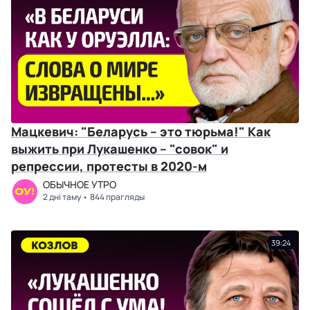
Мацкевич: "Беларусь – это тюрьма!" Как
выжить при Лукашенко – "совок" и
репрессии, протесты в 2020-м
ОБЫЧНОЕ УТРО
2 дні таму
844 прагляды
39:24