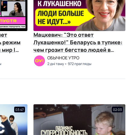
лет
Мацкевич: "Это ответ
ь режим
Лукашенко!" Беларусь в тупике:
 мир |
чем грозит бегство людей в
Европу и Россию?
ОБЫЧНОЕ УТРО
ы
2 дні таму
972 прагляды
03:47
02:03