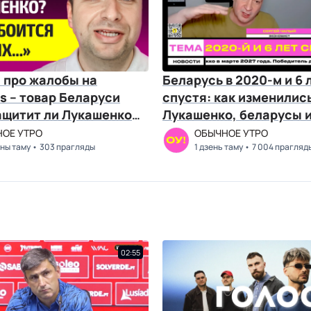
про жалобы на
Беларусь в 2020-м и 6 
es – товар Беларуси
спустя: как изменилис
ащитит ли Лукашенко
Лукашенко, беларусы и
оится Россию
Чалый, Козлов
ОЕ УТРО
ОБЫЧНОЕ УТРО
іны таму
303 прагляды
1 дзень таму
7 004 прагляд
02:55