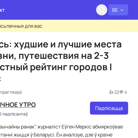
кт
BE
бясьпечныя для вас
сь: худшие и лучшие места
зни, путешествия на 2-3
естный рейтинг городов |
с
 праглядаў
👍 22
💬 4
ЧНОЕ УТРО
Падпісацца
0 падпісантаў
Звычайны ранак" журналіст Еўген Меркіс абмяркоўвае
анні жыцця ў Беларусі. Ён аналізуе, дзе ў краіне