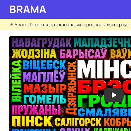
BRAMA
⚠️
Увага! Гэтае відэа з канала, які прызнаны «
экстрэмі