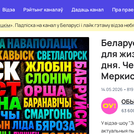
Відэа
Рэйтынг каналаў
Дадаць канал
Пра прае
сцкім
». Падпіска на канал у Беларусі і лайк гэтаму відэа не
Белару
для жи
дня. Ч
Мерки
14.05.2026
819
ОБЫ
63 60
У відэа-шоу "
актуальныя пыт