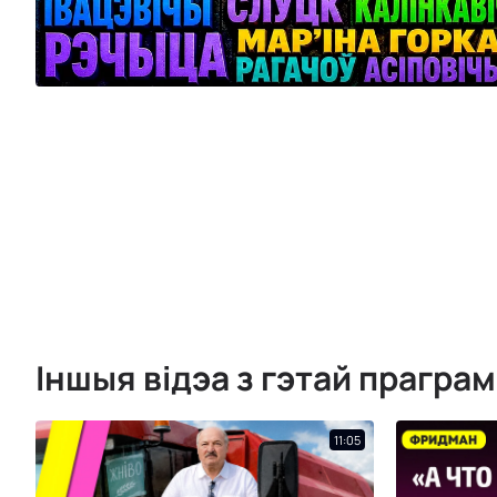
Іншыя відэа з гэтай прагра
11:05