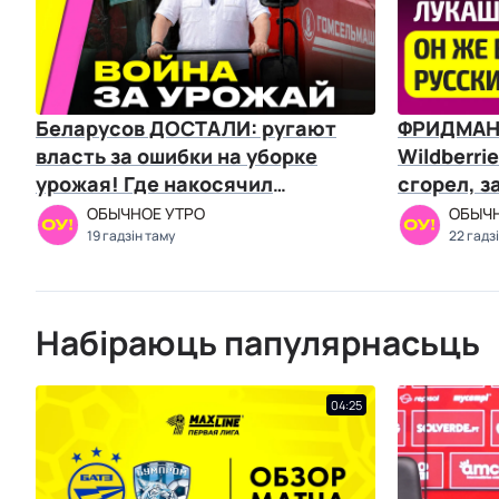
Беларусов ДОСТАЛИ: ругают
ФРИДМАН 
власть за ошибки на уборке
Wildberri
урожая! Где накосячил
сгорел, з
Лукашенко? | Романчук
или он б
ОБЫЧНОЕ УТРО
ОБЫЧН
19 гадзін таму
22 гадз
Набіраюць папулярнасьць
04:25