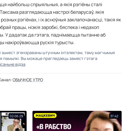
ця найбольш спрыяльныя, а якія рэгіёны сталі
 Таксама разглядаюцца настроі беларусаў, якія
озных рэгіёнах, і іх асноўныя заклапочанасці, такія як
рай працы, нізкія заробкі, бяспека і недахоп
ы. У дадатак да гэтага, паднімаецца пытанне аб
ды накіроўваюцца рускія турысты.
кі зьмест згенэраваны штучным інтэлектам, таму магчымыя
ыя памылкі. Вы можаце прагледзець замест гэтага
ісаньне відэа
Канал:
ОБЫЧНОЕ УТРО
02:06:29
37:42