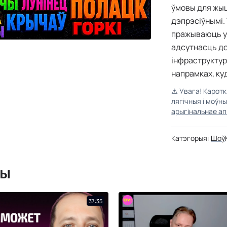
ўмовы для жыц
дэпрэсіўнымі.
пражываюць у р
адсутнасць доб
інфраструктур
напрамках, ку
⚠️
Увага! Карот
лягічныя і моўн
арыгінальнае ап
Катэгорыя:
Шоў
мы
37:35