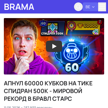
BRAMA
BE
Адк
АПНУЛ 60000 КУБКОВ НА ТИКЕ
СПИДРАН 500К - МИРОВОЙ
РЕКОРД В БРАВЛ СТАРС
11.05.2026
237 933 прагляды