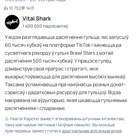
👍 10 752
💬 1413
Vital Shark
1 400 000 падпісантаў
У відэа разглядаецца дасягненне гульца, які запусціў
60 тысяч кубкаў на платформе TikTok і імкнецца да
сусветнага рэкорду ў гульні Brawl Stars з мэтай
дасягнення 500 тысяч кубкаў. У працэсе гулец
дэманструе свой прагрэс і стратэгіі, якія
выкарыстоўваюцца для дасягнення высокіх вынікаў.
Таксама ўспамінаецца пра наяўнасць розных донат-
сэрвісаў і дадатковых рэсурсаў для гульцоў. Відэа
накіравана на аўдыторыю, якая цікавіцца гульнявымі
дасягненнямі і спідранамі.
⚠️
Увага! Кароткі зьмест згенэраваны штучным інтэлектам,
таму магчымыя лягічныя і моўныя памылкі. Вы можаце
прагледзець замест гэтага
арыгінальнае апісаньне відэа