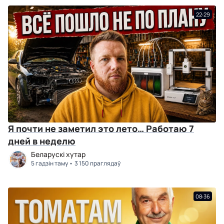
22:29
Я почти не заметил это лето… Работаю 7
дней в неделю
Беларускі хутар
5 гадзін таму
3 150 праглядаў
08:36