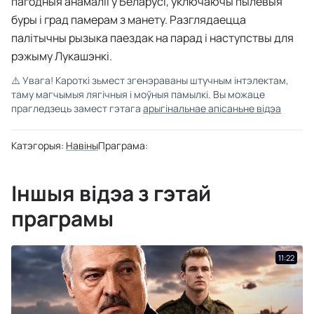
пагодныя анамаліі ў Беларусі, уключаючы пылевыя
буры і град памерам з манету. Разглядаецца
палітычны рызыка паездак на парад і наступствы для
рэжыму Лукашэнкі.
⚠️
Увага! Кароткі зьмест згенэраваны штучным інтэлектам,
таму магчымыя лягічныя і моўныя памылкі. Вы можаце
прагледзець замест гэтага
арыгінальнае апісаньне відэа
Катэгорыя:
Навіны
Праграма:
Іншыя відэа з гэтай
праграмы
11:22