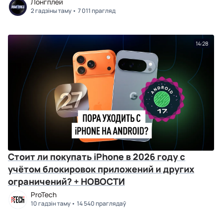
Лонгплей
2 гадзіны таму
7 011 прагляд
14:28
Стоит ли покупать iPhone в 2026 году с
учётом блокировок приложений и других
ограничений? + НОВОСТИ
ProTech
10 гадзін таму
14 540 праглядаў