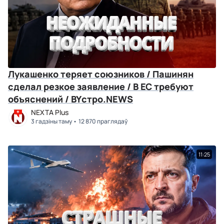
Лукашенко теряет союзников / Пашинян
сделал резкое заявление / В ЕС требуют
объяснений / BYстро.NEWS
NEXTA Plus
3 гадзіны таму
12 870 праглядаў
11:25