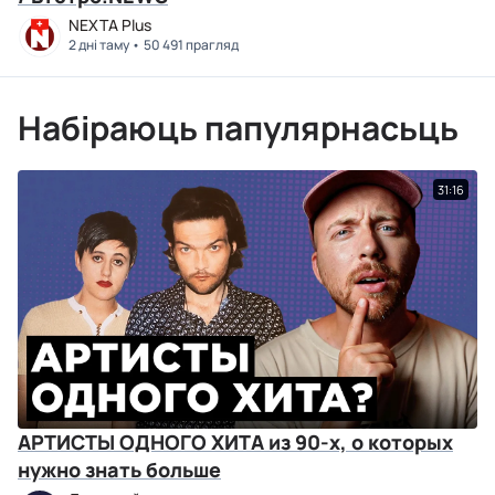
NEXTA Plus
2 дні таму
50 491 прагляд
Набіраюць папулярнасьць
31:16
АРТИСТЫ ОДНОГО ХИТА из 90-х, о которых
нужно знать больше