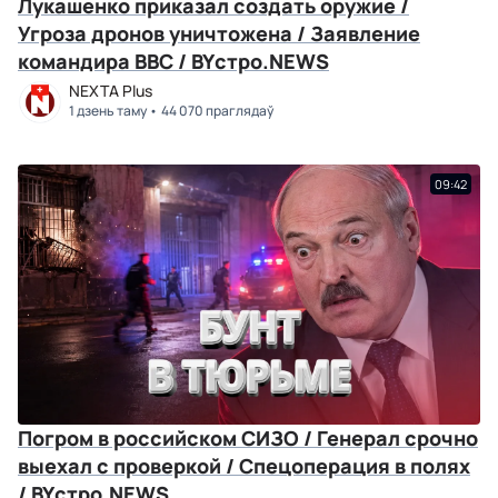
Лукашенко приказал создать оружие /
Угроза дронов уничтожена / Заявление
командира ВВС / BYстро.NEWS
NEXTA Plus
1 дзень таму
44 070 праглядаў
09:42
Погром в российском СИЗО / Генерал срочно
выехал с проверкой / Спецоперация в полях
/ BYстро.NEWS