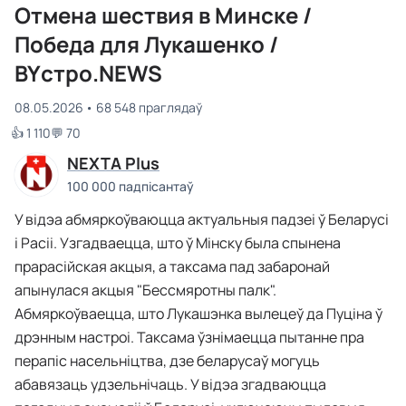
Отмена шествия в Минске /
Победа для Лукашенко /
BYстро.NEWS
08.05.2026
68 548 праглядаў
👍 1 110
💬 70
NEXTA Plus
100 000 падпісантаў
У відэа абмяркоўваюцца актуальныя падзеі ў Беларусі
і Расіі. Узгадваецца, што ў Мінску была спынена
прарасійская акцыя, а таксама пад забаронай
апынулася акцыя "Бессмяротны палк".
Абмяркоўваецца, што Лукашэнка вылецеў да Пуціна ў
дрэнным настроі. Таксама ўзнімаецца пытанне пра
перапіс насельніцтва, дзе беларусаў могуць
абавязаць удзельнічаць. У відэа згадваюцца