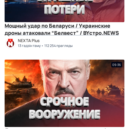
Мощный удар по Беларуси / Украинские
дроны атаковали “Белвест” / BYстро.NEWS
NEXTA Plus
13 гадзін таму
112 254 прагляды
09:36