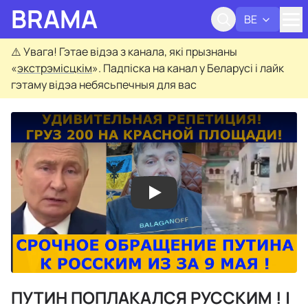
BRAMA
BE
Адк
⚠️
Увага! Гэтае відэа з канала, які прызнаны
«
экстрэмісцкім
». Падпіска на канал у Беларусі і лайк
гэтаму відэа небясьпечныя для вас
ПУТИН ПОПЛАКАЛСЯ РУССКИМ ! |