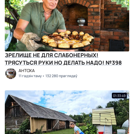
ЗРЕЛИЩЕ НЕ ДЛЯ СЛАБОНЕРНЫХ!
ТРЯСУТЬСЯ РУКИ НО ДЕЛАТЬ НАДО! №398
АНТОХА
11 гадзін таму
132 280 праглядаў
01:33:49