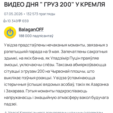
ВИДЕО ДНЯ " ГРУЗ 200" У КРЕМЛЯ
07.05.2026
132 573 прагляды
👍 10 349
💬 659
BalaganOFF
188 000 падпісантаў
У відэа прадстаўлены нечаканыя моманты, звязаныя з
рэпетыцыяй парада на 9 мая. Запечатлены сакрэтныя
здымкі, на якіх бачна, як Уладзімір Пуцін праяўляе
эмоцыі, уключаючы слёзы. Таксама абмяркоўваюцца
сітуацыі з грузам 200 на Чырвонай плошчы, што
выклікає пэўныя рэакцыі. У відэа ўспамінаюцца
істерычныя ўспышкі вядомых асобаў, такіх як Азарэнка
і Захарава. Гэтыя моманты падкрэсліваюць
напружанасць і эмацыйную атмасферу вакол будучага
падзеі.
⚠️
Увага! Кароткі зьмест згенэраваны штучным інтэлектам,