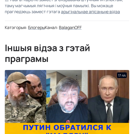
таму магчымыя лягічныя і моўныя памылкі. Вы можаце
прагледзець замест гэтага
арыгінальнае апісаньне відэа
Катэгорыя:
Блогеры
Канал:
BalaganOFF
Іншыя відэа з гэтай
праграмы
17:44