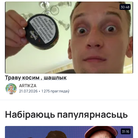
30:48
Траву косим , шашлык
ARTIKZA
21.07.2026
1 275 праглядаў
Набіраюць папулярнасьць
31:16