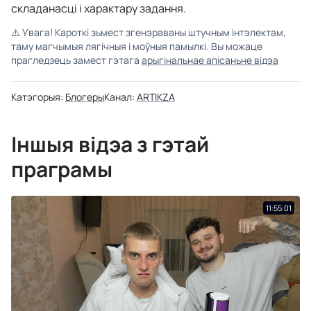
складанасці і характару задання.
⚠️
Увага! Кароткі зьмест згенэраваны штучным інтэлектам,
таму магчымыя лягічныя і моўныя памылкі. Вы можаце
прагледзець замест гэтага
арыгінальнае апісаньне відэа
Катэгорыя:
Блогеры
Канал:
ARTIKZA
Іншыя відэа з гэтай
праграмы
11:55:01