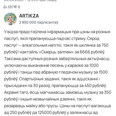
👍 387
💬 8
ARTIKZA
2 850 000 падпісантаў
У відэа прадстаўлена інфармацыя пра цэны на розныя
паслугі, якія прапануюцца падчас стриму. Сярод
паслуг — алкагольныя напіткі, такія як шклянка за 750
рублёў і кактэйль «Смерць залпам» за 6666 рублёў.
Таксама даступныя розныя забаўляльныя актыўнасці,
уключаючы выкананне песень у караоке за 1000
рублёў і танцы пад абраную гледачом музыку за 1500
рублёў. Спартыўныя заданні, такія як адцісканні і
прысяданні па 30 разоў, прапануюцца за 450 рублёў.
Акрамя таго, ёсць магчымасць замовіць музыку за 350
рублёў і іншыя незвычайныя дзеянні, такія як
разарваць майку або трусы. Цэны на паслугі вагаюцца
ад 250 рублёў да 125000 рублёў у залежнасці ад