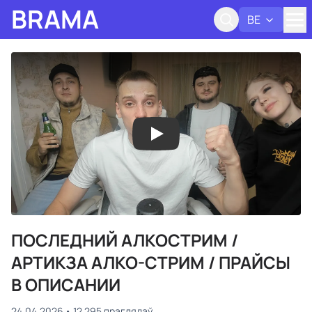
BRAMA
BE
Адк
ПОСЛЕДНИЙ АЛКОСТРИМ /
АРТИКЗА АЛКО-СТРИМ / ПРАЙСЫ
В ОПИСАНИИ
24.04.2026
12 295 праглядаў