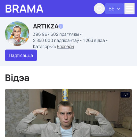
BRAMA
BE
Адк
ARTIKZA
396 967 602 прагляды
2 850 000 падпісантаў
1 263 відэа
Катэгорыя:
Блогеры
Падпісацца
Відэа
LIVE