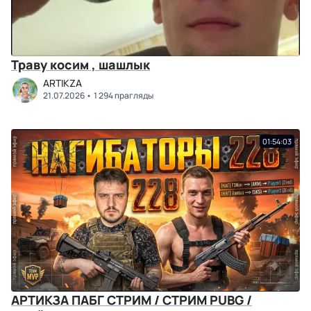
Траву косим , шашлык
ARTIKZA
21.07.2026
1 294 прагляды
01:54:03
АРТИКЗА ПАБГ СТРИМ / СТРИМ PUBG /