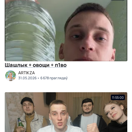
Шашлык + овощи + п1во
ARTIKZA
31.05.2026
6 678 праглядаў
11:55:00