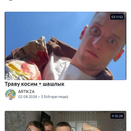
03:11:52
Траву косим + шашлык
ARTIKZA
02.08.2026
3 349 праглядаў
11:10:29