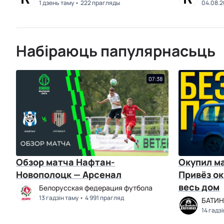
1 дзень таму
222 прагляды
04.08.
Набіраюць папулярнасьць
07:38
Обзор матча Нафтан-
Окупил ма
Новополоцк — Арсенал
Привёз ок
весь дом
Белорусская федерация футбола
13 гадзін таму
4 991 прагляд
БАТИН
14 гадз