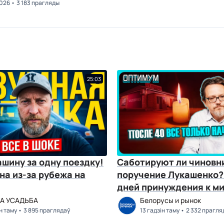
2026
3 183 прагляды
25:03
шину за одну поездку!
Саботируют ли чиновн
на из-за рубежа на
поручение Лукашенко?
дней принуждения к ми
Оптимум № 141
А УСАДЬБА
Белорусы и рынок
ін таму
3 895 праглядаў
13 гадзін таму
2 332 прагля