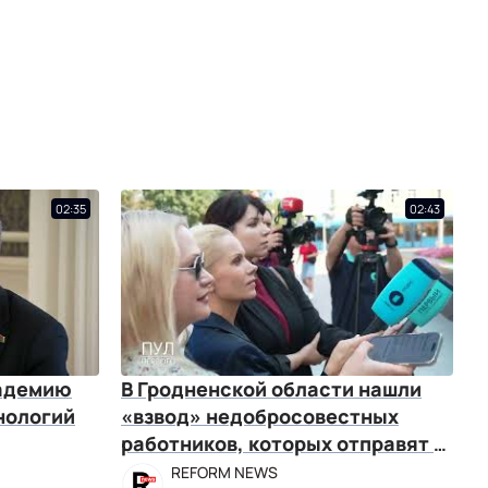
02:35
02:43
кадемию
В Гродненской области нашли
нологий
«взвод» недобросовестных
работников, которых отправят в
армию
REFORM NEWS