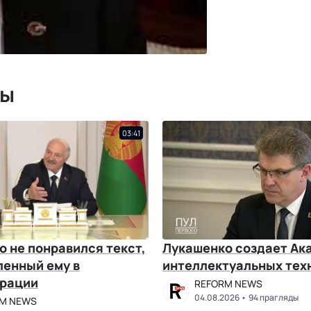
мы
03:41
 не понравился текст,
Лукашенко создает А
ленный ему в
интеллектуальных тех
рации
REFORM NEWS
04.08.2026
94 прагляды
M NEWS