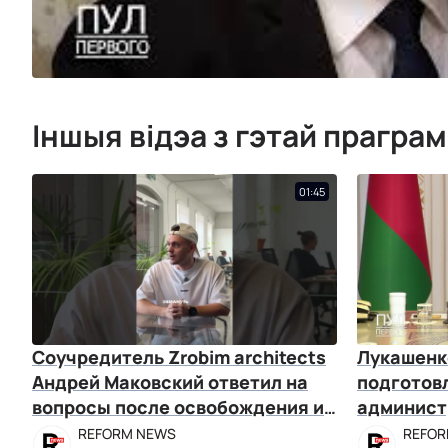
Іншыя відэа з гэтай прагра
01:45
Соучредитель Zrobim architects
Лукашенко
Андрей Маковский ответил на
подготов
вопросы после освобождения из
админист
СИЗО
REFORM NEWS
REFOR