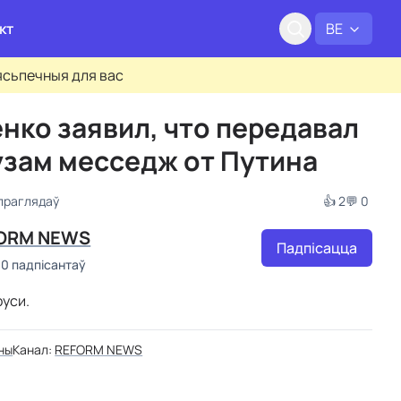
кт
BE
бясьпечныя для вас
нко заявил, что передавал
зам месседж от Путина
праглядаў
👍 2
💬 0
ORM NEWS
Падпісацца
00 падпісантаў
уси.
ны
Канал:
REFORM NEWS