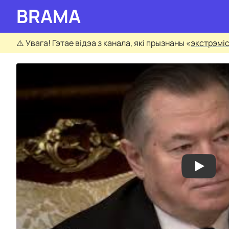
BRAMA
⚠️
Увага! Гэтае відэа з канала, які прызнаны «
экстрэмі