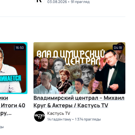
03.08.2026
91 прагляд
16:50
04:18
ики
Владимирский централ – Михаил
 Итоги 40
Круг & Актеры / Кастусь TV
ру.
Кастусь TV
14 гадзін таму
1 374 прагляды
ды