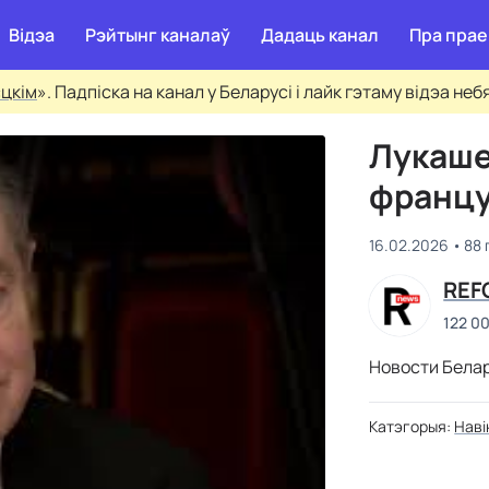
Відэа
Рэйтынг каналаў
Дадаць канал
Пра прае
сцкім
». Падпіска на канал у Беларусі і лайк гэтаму відэа не
Лукаше
францу
16.02.2026
88 
REF
122 0
Новости Белар
Катэгорыя:
Наві