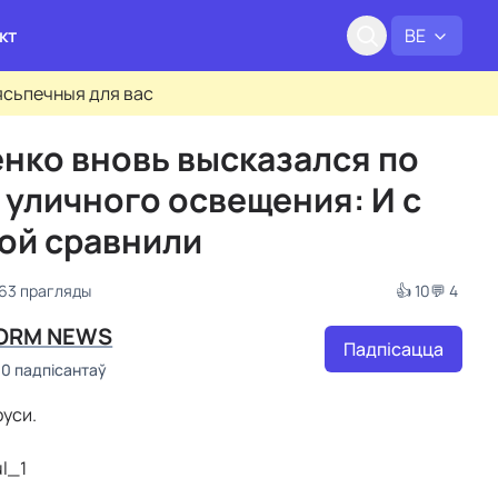
кт
BE
бясьпечныя для вас
нко вновь высказался по
 уличного освещения: И с
ой сравнили
963 прагляды
👍 10
💬 4
ORM NEWS
Падпісацца
00 падпісантаў
уси.
ul_1