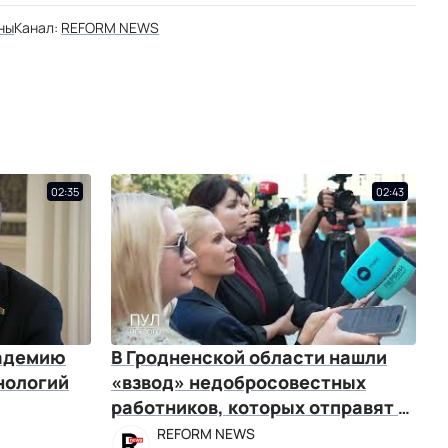
ны
Канал:
REFORM NEWS
02:35
02:43
кадемию
В Гродненской области нашли
нологий
«взвод» недобросовестных
работников, которых отправят в
армию
REFORM NEWS