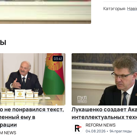
Катэгорыя:
Наві
мы
03:41
 не понравился текст,
Лукашенко создает А
ленный ему в
интеллектуальных тех
рации
REFORM NEWS
04.08.2026
94 прагляды
M NEWS