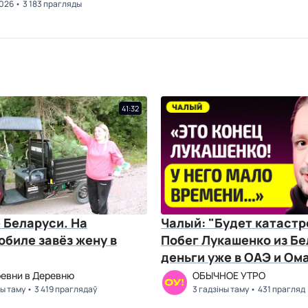
2026
3 183 прагляды
41:32
 Беларуси. На
Чалый: "Будет катастр
биле завёз жену в
Побег Лукашенко из Бе
деньги уже в ОАЭ и Ом
распад России
ревни в Деревню
ОБЫЧНОЕ УТРО
ны таму
3 419 праглядаў
3 гадзіны таму
431 прагляд