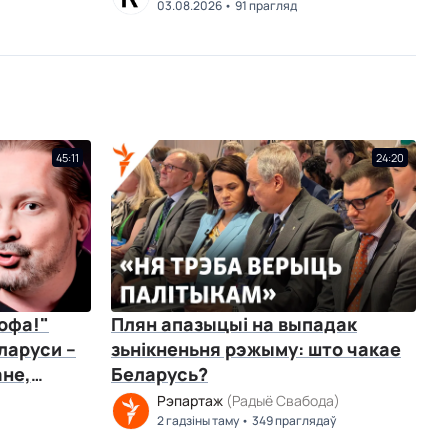
03.08.2026
91 прагляд
45:11
24:20
офа!"
Плян апазыцыі на выпадак
ларуси –
зьнікненьня рэжыму: што чакае
ане,
Беларусь?
Рэпартаж
(Радыё Свабода)
2 гадзіны таму
349 праглядаў