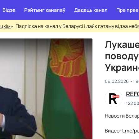
Відэа
Рэйтынг каналаў
Дадаць канал
Пра прае
сцкім
». Падпіска на канал у Беларусі і лайк гэтаму відэа не
Лукаше
поводу
Украин
06.02.2026
1 
REF
122 0
Новости Белар
Видео: t.me/p