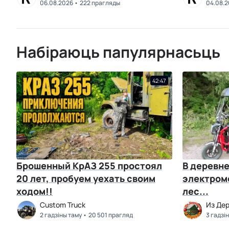
06.08.2026
222 прагляды
04.08.
Набіраюць папулярнасьць
42:47
Брошенный КрАЗ 255 простоял
В деревне
20 лет, пробуем уехать своим
электромо
ходом!!
лес...
Custom Truck
Из Де
2 гадзіны таму
20 501 прагляд
3 гадзі