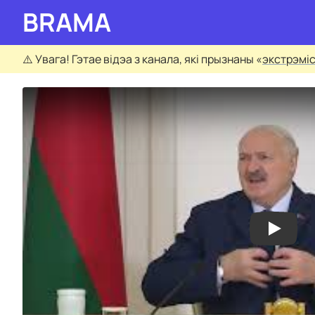
BRAMA
⚠️
Увага! Гэтае відэа з канала, які прызнаны «
экстрэмі