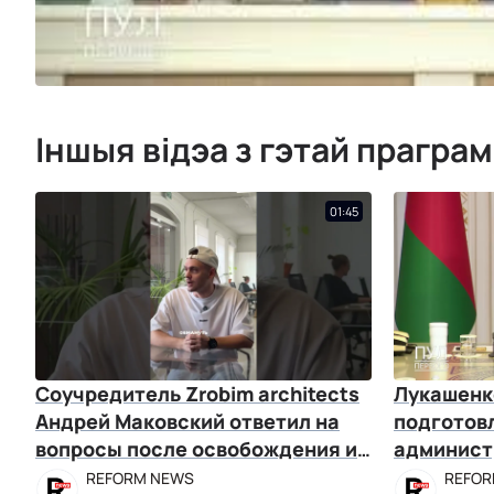
Іншыя відэа з гэтай прагра
01:45
Соучредитель Zrobim architects
Лукашенко
Андрей Маковский ответил на
подготов
вопросы после освобождения из
админист
СИЗО
REFORM NEWS
REFOR