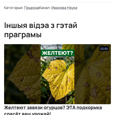
Катэгорыя:
Прырода
Канал:
Иванова Наука
Іншыя відэа з гэтай
праграмы
02:50
Желтеют завязи огурцов? ЭТА подкормка
спасёт ваш урожай!