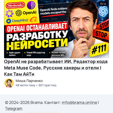
19:14
OpenAI не разрабатывает ИИ, Редактор кода
Meta Muse Code, Русские хакеры и отели |
Как Там АйТи
Миша Ларченко
48 хвілін таму
601 прагляд
© 2024-2026 Brama. Кантакт:
info@brama.online
|
Telegram