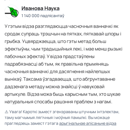
Иванова Наука
1 140 000 падпісантаў
У гэтым відэа разглядаюцца часночныя ванначкі як
сродак супраць трэшчын на пятках, пяткавай шпоры і
грыбка. Уцвярджаецца, што гэты метад больш
эфектыўны, чым традыцыйныя лекі, і мае менш рызыкі
пабочных эфектаў. У відэа прадстаўлены
падрабязнасці аб тым, як правільна прымяняць
часночныя ванначкі для дасягнення найлепшых
вынікаў. Таксама ўзгадваецца, што абгрунтаванне
дадзенага метаду можна знайсці ў навуковай
артыкуле. Відэа можа быць карысным тым, хто шукае
натуральныя спосабы рашэння праблем з нагамі.
⚠️
Увага! Кароткі зьмест згенэраваны штучным інтэлектам,
таму магчымыя лягічныя і моўныя памылкі. Вы можаце
прагледзець замест гэтага
арыгінальнае апісаньне відэа