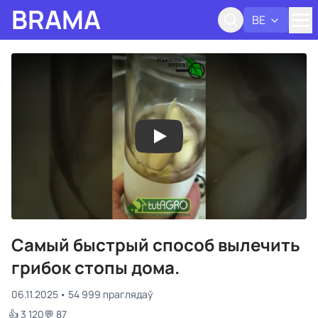
BRAMA
BE
Адк
Самый быстрый способ вылечить
грибок стопы дома.
06.11.2025
54 999 праглядаў
👍 3 120
💬 87