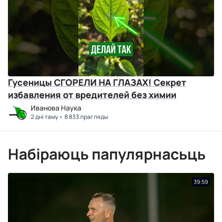
Гусеницы СГОРЕЛИ НА ГЛАЗАХ! Секрет
избавления от вредителей без химии
Иванова Наука
2 дні таму
8 833 прагляды
Набіраюць папулярнасьць
39:59