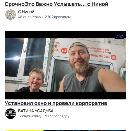
СрочноЭто Важно Услышать... с Ниной
C Ниной
48 хвілін таму
2 702 прагляды
51:57
Установил окно и провели корпоратив
БАТИНА УСАДЬБА
12 гадзін таму
937 праглядаў