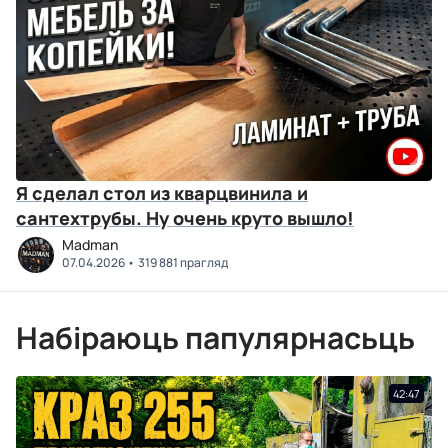
Я сделал стол из кварцвинила и
сантехтрубы. Ну очень круто вышло!
Madman
07.04.2026
319 881 прагляд
Набіраюць папулярнасьць
42:47