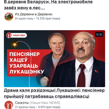
В деревне Беларуси. На электромобиле
завёз жену в лес...
Из Деревни в Деревню
8 гадзін таму
15 335 праглядаў
15:32
Драма каля рэзідэнцыі Лукашэнкі: пенсіянер
прыйшоў патрабаваць справядлівасці
Сюжэты
(Наша Ніва. NEWS)
2 гадзіны таму
6 915 праглядаў