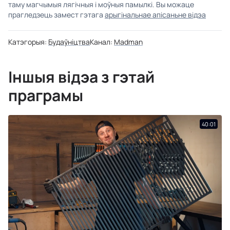
таму магчымыя лягічныя і моўныя памылкі. Вы можаце
прагледзець замест гэтага
арыгінальнае апісаньне відэа
Катэгорыя:
Будаўніцтва
Канал:
Madman
Іншыя відэа з гэтай
праграмы
40:01