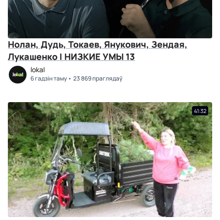
Нолан, Дудь, Токаев, Янукович, Зендая,
Лукашенко | НИЗКИЕ УМЫ 13
lokal
6 гадзін таму
23 869 праглядаў
41:32