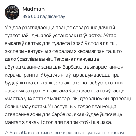
Madman
895 000 падпісантаў
У відэа разглядаецца працэс стварэння дачнай
туалетнай і душавой установак на ўчастку. Аўтар
выкапаў септык для туалета і зрабіў стол з пліткі,
эксперыментуючы з фасадам з керамаграніта, што
дало ўражлівы вынік. Таксама плануецца
абуладкаванне зоны для барбекю з выкарыстаннем
керамаграніта. У будучыні аўтар задумваецца пра
будаўніцтва альтанкі, аднак гэта патрабуе істотных
часавых затрат. Ён таксама ўзгадвае пра наяўнасць
ўчастка ў 14 сотак з майстэрняй, дзе хацеў бы правесці
больш часу летам. У наступным годзе плануецца
стварэнне зоны для барбекю, якая будзе ўключаць
мангал з дахам і стол для падрыхтоўкі шашака.
⚠️
Увага! Кароткі зьмест згенэраваны штучным інтэлектам,