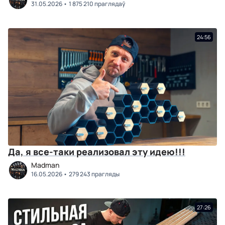
31.05.2026
1 875 210 праглядаў
24:56
Да, я все-таки реализовал эту идею!!!
Madman
16.05.2026
279 243 прагляды
27:26