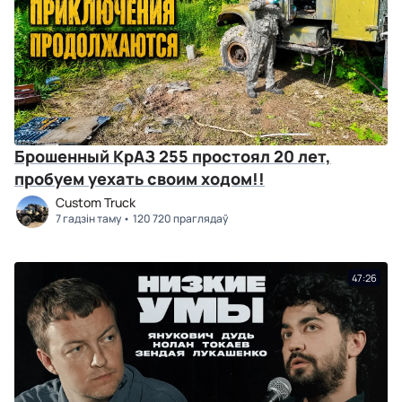
Брошенный КрАЗ 255 простоял 20 лет,
пробуем уехать своим ходом!!
Custom Truck
7 гадзін таму
120 720 праглядаў
47:26