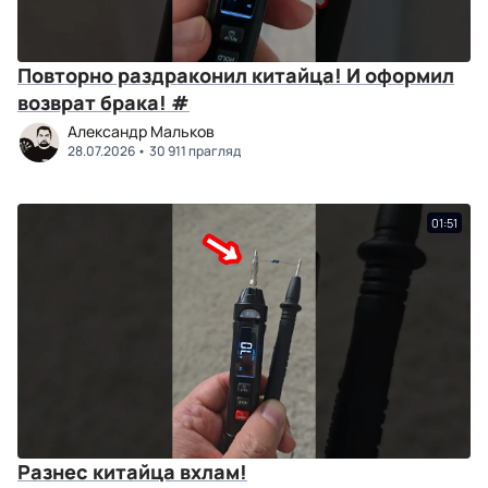
Повторно раздраконил китайца! И оформил
возврат брака! #
Александр Мальков
28.07.2026
30 911 прагляд
01:51
Разнес китайца вхлам!