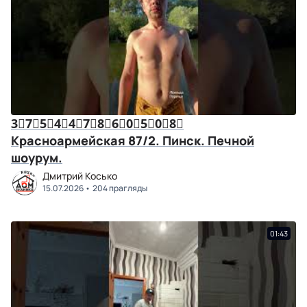
3⃣7⃣5⃣4⃣4⃣7⃣8⃣6⃣0⃣5⃣0⃣8⃣
Красноармейская 87/2. Пинск. Печной
шоурум.
Дмитрий Косько
15.07.2026
204 прагляды
01:43