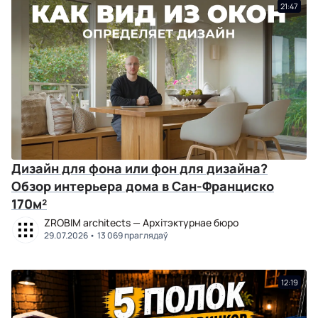
21:47
Дизайн для фона или фон для дизайна?
Обзор интерьера дома в Сан-Франциско
170м²
ZROBIM architects — Архітэктурнае бюро
29.07.2026
13 069 праглядаў
12:19