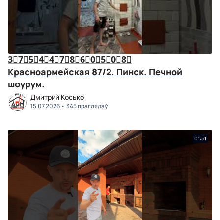
3⃣7⃣5⃣4⃣4⃣7⃣8⃣6⃣0⃣5⃣0⃣8⃣
Красноармейская 87/2. Пинск. Печной
шоурум.
Дмитрий Косько
15.07.2026
345 праглядаў
01:51