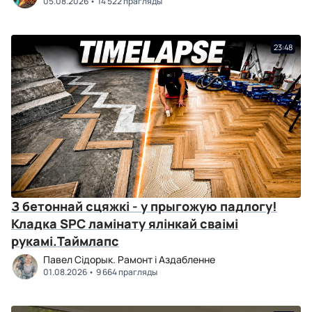
05.08.2026
14 522 прагляды
23:48
З бетоннай сцяжкі - у прыгожую падлогу!
Кладка SPC ламінату ялінкай сваімі
рукамі.Таймлапс
Павел Сідорык. Рамонт і Аздабленне
01.08.2026
9 664 прагляды