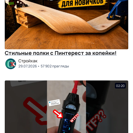
Стильные полки с Пинтерест за копейки!
Стройхак
29.07.2026
57 902 прагляды
02:20