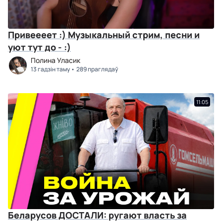
Привеееет :) Музыкальный стрим, песни и
уют тут до - :)
Полина Уласик
13 гадзін таму
289 праглядаў
11:05
Беларусов ДОСТАЛИ: ругают власть за