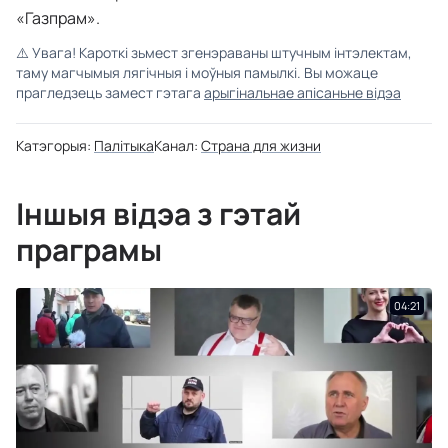
«Газпрам».
⚠️
Увага! Кароткі зьмест згенэраваны штучным інтэлектам,
таму магчымыя лягічныя і моўныя памылкі. Вы можаце
прагледзець замест гэтага
арыгінальнае апісаньне відэа
Катэгорыя:
Палітыка
Канал:
Страна для жизни
Іншыя відэа з гэтай
праграмы
04:21