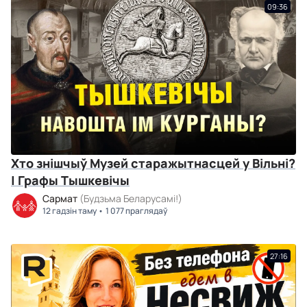
09:36
Хто знішчыў Музей старажытнасцей у Вільні?
| Графы Тышкевічы
Сармат
(Будзьма Беларусамі!)
12 гадзін таму
1 077 праглядаў
27:16