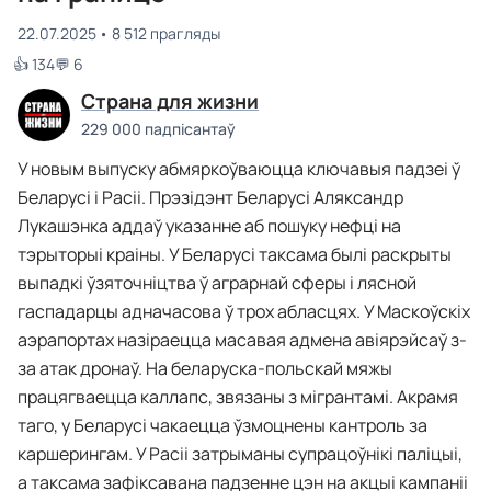
22.07.2025
8 512 прагляды
👍 134
💬 6
Страна для жизни
229 000 падпісантаў
У новым выпуску абмяркоўваюцца ключавыя падзеі ў
Беларусі і Расіі. Прэзідэнт Беларусі Аляксандр
Лукашэнка аддаў указанне аб пошуку нефці на
тэрыторыі краіны. У Беларусі таксама былі раскрыты
выпадкі ўзяточніцтва ў аграрнай сферы і лясной
гаспадарцы адначасова ў трох абласцях. У Маскоўскіх
аэрапортах назіраецца масавая адмена авіярэйсаў з-
за атак дронаў. На беларуска-польскай мяжы
працягваецца каллапс, звязаны з мігрантамі. Акрамя
таго, у Беларусі чакаецца ўзмоцнены кантроль за
каршерингам. У Расіі затрыманы супрацоўнікі паліцыі,
а таксама зафіксавана падзенне цэн на акцыі кампаніі