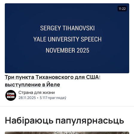
11:22
Три пункта Тихановского для США:
выступление в Йеле
Страна для жизни
28.11.2025
5 117 праглядаў
Набіраюць папулярнасьць