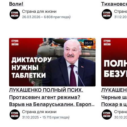
Воли!
Тихановс
Страна для жизни
Стран
26.03.2026
6 808 праглядаў
31.12.2
05:17
ЛУКАШЕНКО ПОЛНЫЙ ПСИХ.
ЛУКАШЕН
Протасевич агент режима?
Черные ш
Взрыв на Беларуськалии. Европа
Пожар в 
"заплатит за все"
Огромные
Страна для жизни
Стран
31.10.2025
15 715 праглядаў
30.10.2