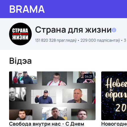
BRAMA
Страна для жизни
131 820 328 праглядаў
229 000 падпісантаў
3
Відэа
04:21
Свобода внутри нас - С Днем
Новогодн