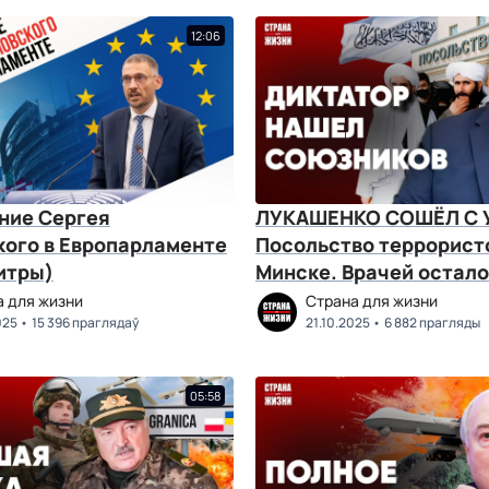
12:06
ние Сергея
ЛУКАШЕНКО СОШЁЛ С 
кого в Европарламенте
Посольство террорист
итры)
Минске. Врачей остало
дня. Штурм границы
а для жизни
Страна для жизни
025
15 396 праглядаў
21.10.2025
6 882 прагляды
05:58