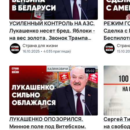
УСИЛЕННЫЙ КОНТРОЛЬ НА АЗС.
РЕЖИМ Г
Лукашенко несет бред. Яблоки -
Сделка с
на вес золота. Звонок Трампа
Беспилот
Путину
под удар
Страна для жизни
Стран
16.10.2025
4 035 праглядаў
15.10.2
05:02
ЛУКАШЕНКО ОПОЗОРИЛСЯ.
Сергей Ти
Минное поле под Витебском.
на свобод