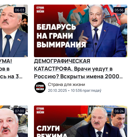
06:03
05:56
УМА!
ДЕМОГРАФИЧЕСКАЯ
ов в
КАТАСТРОФА. Врачи уедут в
сь на 3
Россию? Вскрыты имена 2000
агентов КГБ. Треш в регионах
Страна для жизни
20.10.2025
10 536 праглядаў
07:00
06:24