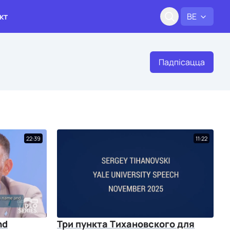
кт
BE
Падпісацца
22:39
11:22
nd
Три пункта Тихановского для