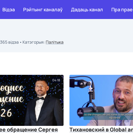
Відэа
Рэйтынг каналаў
Дадаць канал
Пра прае
 365 відэа
Катэгорыя:
Палітыка
04:18
ее обращение Сергея
Тихановский в Global a