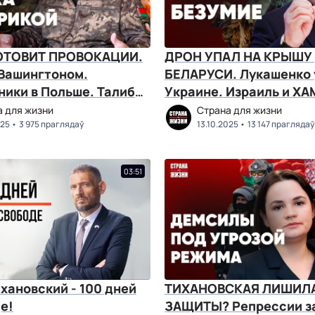
ОТОВИТ ПРОВОКАЦИИ.
ДРОН УПАЛ НА КРЫШУ
 Вашингтоном.
БЕЛАРУСИ. Лукашенко 
ники в Польше. Талибы
Украине. Израиль и ХА
ом
а для жизни
Страна для жизни
025
3 975 праглядаў
13.10.2025
13 147 праглядаў
03:51
хановский - 100 дней
ТИХАНОВСКАЯ ЛИШИЛ
е!
ЗАЩИТЫ? Репрессии за