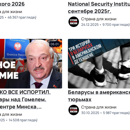
кого 2026
National Security Institu
сентябре 2025г.
а для жизни
025
46 367 праглядаў
Страна для жизни
24.12.2025
9 700 праглядаў
06:01
КО ВСЕ ИСПОРТИЛ.
Беларусы в американс
ары над Гомелем.
тюрьмах
центре Минска.
Страна для жизни
 очереди на границе
30.10.2025
5 987 праглядаў
а для жизни
025
14 508 праглядаў