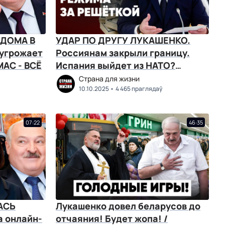
 ДОМА В
УДАР ПО ДРУГУ ЛУКАШЕНКО.
угрожает
Россиянам закрыли границу.
МАС - ВСЁ
Испания выйдет из НАТО?
Дефицит бензина
Страна для жизни
10.10.2025
4 465 праглядаў
07:22
46:35
АСЬ
Лукашенко довел беларусов до
 онлайн-
отчаяния! Будет жопа! /