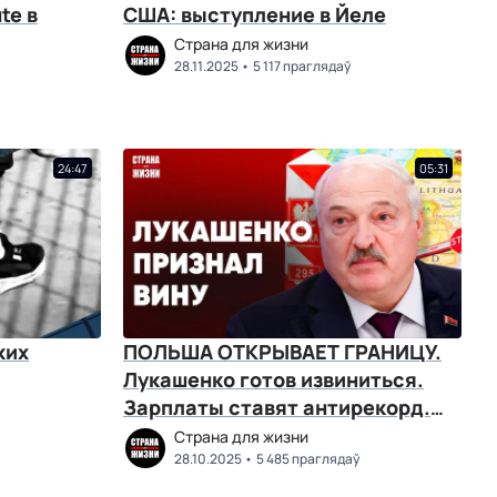
te в
США: выступление в Йеле
Страна для жизни
28.11.2025
5 117 праглядаў
24:47
05:31
ких
ПОЛЬША ОТКРЫВАЕТ ГРАНИЦУ.
Лукашенко готов извиниться.
Зарплаты ставят антирекорд.
Очереди растут
Страна для жизни
28.10.2025
5 485 праглядаў