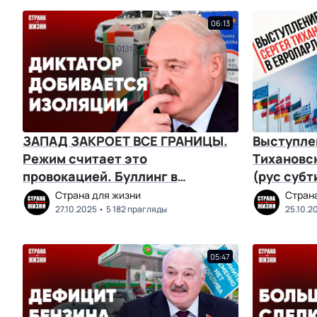
06:13
ЗАПАД ЗАКРОЕТ ВСЕ ГРАНИЦЫ.
Выступле
Режим считает это
Тихановс
провокацией. Буллинг в
(рус субт
белорусских школах
Страна для жизни
Стран
27.10.2025
5 182 прагляды
25.10.2
05:47