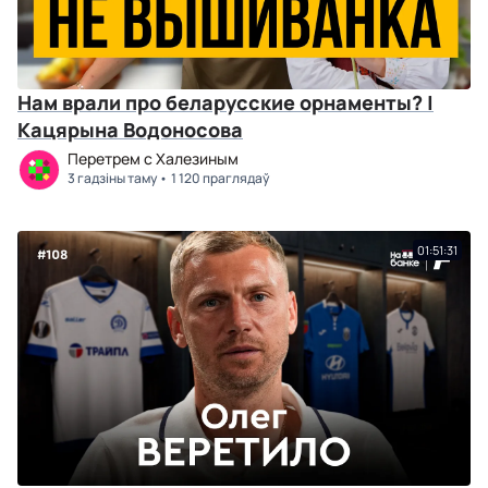
Нам врали про беларусские орнаменты? |
Кацярына Водоносова
Перетрем с Халезиным
3 гадзіны таму
1 120 праглядаў
01:51:31