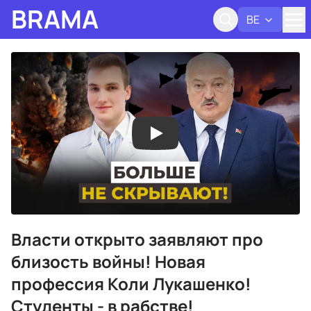
BRAMA
BE
Адк
Власти открыто заявляют про
близость войны! Новая
профессия Коли Лукашенко!
Студенты - в рабстве!