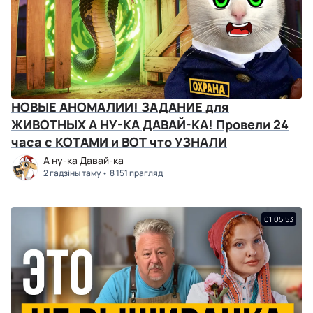
НОВЫЕ АНОМАЛИИ! ЗАДАНИЕ для
ЖИВОТНЫХ А НУ-КА ДАВАЙ-КА! Провели 24
часа с КОТАМИ и ВОТ что УЗНАЛИ
А ну-ка Давай-ка
2 гадзіны таму
8 151 прагляд
01:05:53