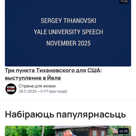
11:22
Три пункта Тихановского для США:
выступление в Йеле
Страна для жизни
28.11.2025
5 117 праглядаў
Набіраюць папулярнасьць
45:38