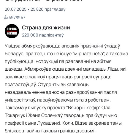
20.07.2025
25 826 праглядаў
👍 497
💬 57
Страна для жизни
229 000 падпісантаў
У відэа абмяркоўваюцца апошнія прызнанні ўладаў
Беларусі пра тое, што не існуе "мірнага неба", а таксама
публікуюцца інструкцыі па рэагаванні на збітыя
шахеды. Абмяркоўваюцца дзеянні маладашы Ліды, які
заклікае сілавікоў працягваць рэпрэсіі супраць
пратэстоўцаў. Студэнты выказваюць
незадавальненне адносна размяркоўвання пасля
універсітэтаў, параўноўваючы гэта з рабствам.
Таксама ў выпуску праекта "Вячэрні кефір" Оля
Токарчук і Женя Соленкаў гавораць пра будучыню
прафесіі сына Лукашэнкі, Коли. Відэа закранае тэмы
блізкасці вайны і аховы граніцы дзецьмі.