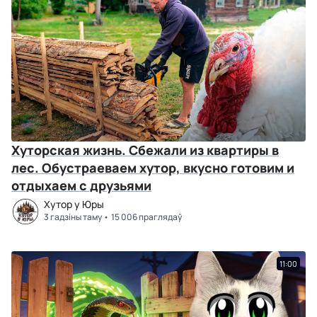
Хуторская жизнь. Сбежали из квартиры в
лес. Обустраеваем хутор, вкусно готовим и
отдыхаем с друзьями
Хутор у Юры
3 гадзіны таму
15 006 праглядаў
11:00