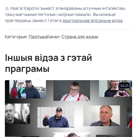
⚠️
Увага! Кароткі зьмест згенэраваны штучным інтэлектам,
таму магчымыя лягічныя і моўныя памылкі. Вы можаце
прагледзець замест гэтага
арыгінальнае апісаньне відэа
Катэгорыя:
Палітыка
Канал:
Страна для жизни
Іншыя відэа з гэтай
праграмы
04:21