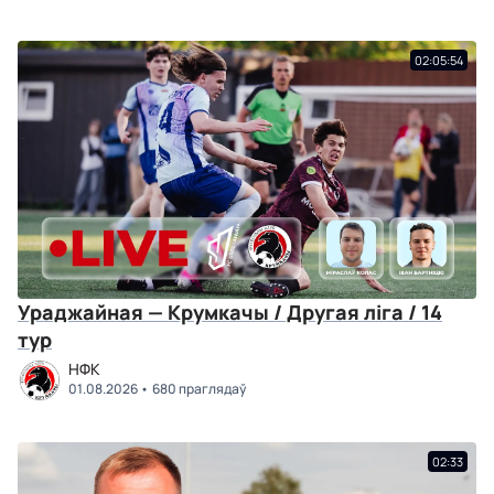
02:05:54
Ураджайная — Крумкачы / Другая ліга / 14
тур
НФК
01.08.2026
680 праглядаў
02:33