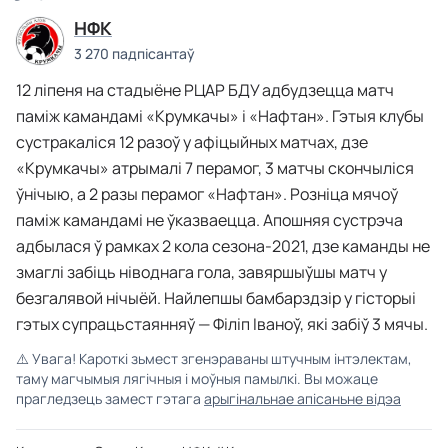
НФК
3 270 падпісантаў
12 ліпеня на стадыёне РЦАР БДУ адбудзецца матч
паміж камандамі «Крумкачы» і «Нафтан». Гэтыя клубы
сустракаліся 12 разоў у афіцыйных матчах, дзе
«Крумкачы» атрымалі 7 перамог, 3 матчы скончыліся
ўнічыю, а 2 разы перамог «Нафтан». Розніца мячоў
паміж камандамі не ўказваецца. Апошняя сустрэча
адбылася ў рамках 2 кола сезона-2021, дзе каманды не
змаглі забіць ніводнага гола, завяршыўшы матч у
безгалявой нічыёй. Найлепшы бамбарздзір у гісторыі
гэтых супрацьстаянняў — Філіп Іваноў, які забіў 3 мячы.
⚠️
Увага! Кароткі зьмест згенэраваны штучным інтэлектам,
таму магчымыя лягічныя і моўныя памылкі. Вы можаце
прагледзець замест гэтага
арыгінальнае апісаньне відэа