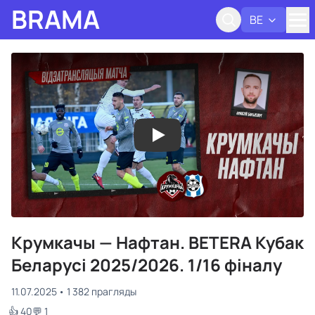
BRAMA
BE
Адк
Крумкачы — Нафтан. BETERA Кубак
Беларусі 2025/2026. 1/16 фіналу
11.07.2025
1 382 прагляды
👍 40
💬 1