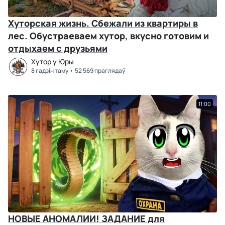
Хуторская жизнь. Сбежали из квартиры в
лес. Обустраеваем хутор, вкусно готовим и
отдыхаем с друзьями
Хутор у Юры
8 гадзін таму
52 569 праглядаў
11:00
НОВЫЕ АНОМАЛИИ! ЗАДАНИЕ для