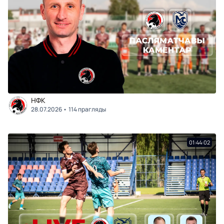
НФК
28.07.2026
114 прагляды
01:44:02