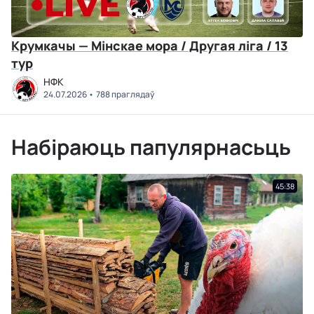
Крумкачы — Мінскае мора / Другая ліга / 13
тур
НФК
24.07.2026
788 праглядаў
Набіраюць папулярнасьць
45:38