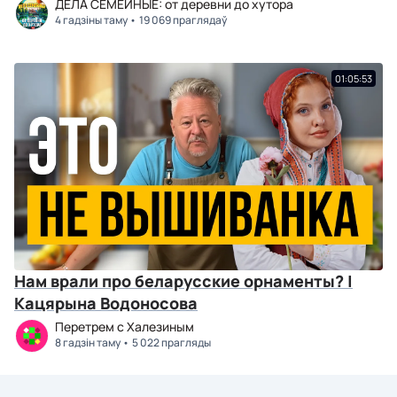
ДЕЛА СЕМЕЙНЫЕ: от деревни до хутора
4 гадзіны таму
19 069 праглядаў
01:05:53
Нам врали про беларусские орнаменты? |
Кацярына Водоносова
Перетрем с Халезиным
8 гадзін таму
5 022 прагляды