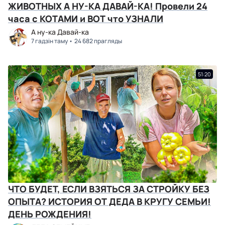
ЖИВОТНЫХ А НУ-КА ДАВАЙ-КА! Провели 24
часа с КОТАМИ и ВОТ что УЗНАЛИ
А ну-ка Давай-ка
7 гадзін таму
24 682 прагляды
51:20
ЧТО БУДЕТ, ЕСЛИ ВЗЯТЬСЯ ЗА СТРОЙКУ БЕЗ
ОПЫТА? ИСТОРИЯ ОТ ДЕДА В КРУГУ СЕМЬИ!
ДЕНЬ РОЖДЕНИЯ!