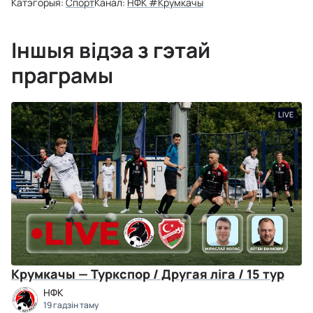
Катэгорыя:
Спорт
Канал:
НФК #Крумкачы
Іншыя відэа з гэтай
праграмы
LIVE
Крумкачы — Туркспор / Другая ліга / 15 тур
НФК
19 гадзін таму