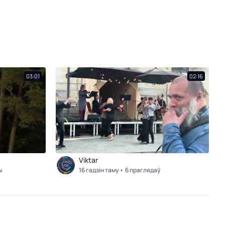
03:01
02:16
Viktar
ы
16 гадзін таму
6 праглядаў