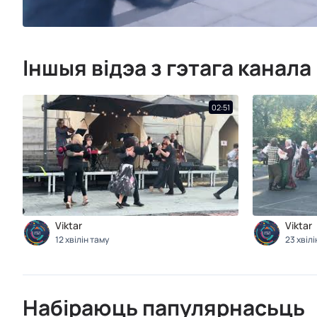
Іншыя відэа з гэтага канала
02:51
Viktar
Viktar
12 хвілін таму
23 хвіл
Набіраюць папулярнасьць