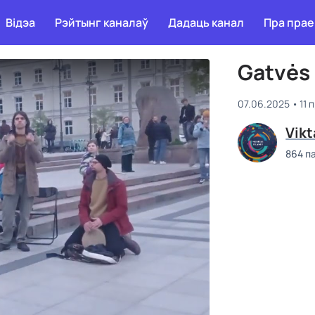
Відэа
Рэйтынг каналаў
Дадаць канал
Пра прае
Gatvės 
07.06.2025
11 
Vikt
864 п