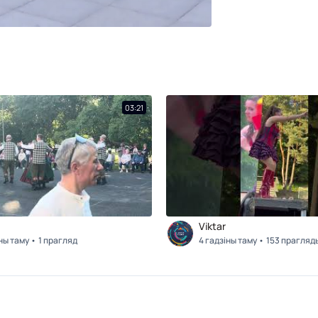
03:21
Viktar
іны таму
1 прагляд
4 гадзіны таму
153 прагляд