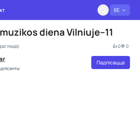
кт
BE
muzikos diena Vilniuje--11
праглядаў
👍 0
💬 0
ar
Падпісацца
адпісанты